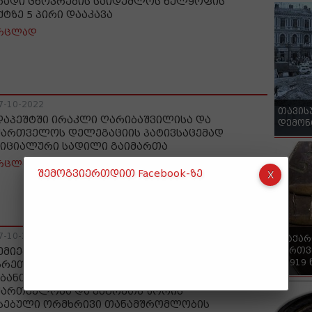
რადი ცხოვრების საიდუმლოს ხელყოფის
ქტზე 5 პირი დააკავა
რცლად
7-10-2022
თავის
დაპეშტში ირაკლი ღარიბაშვილისა და
დემონ
ქართველოს დელეგაციის პატივსაცემად
იციალური სადილი გაიმართა
რცლად
შემოგვიერთდით Facebook-ზე
7-10-2022
"საქა
ქართვ
ემიერი: ნაყოფიერი შეხვედრა მქონდა
- 1919
გრეთის პრემიერ-მინისტრ ვიქტორ
ბანთან; ყურადღება გავამახვილეთ
ქართველოსა და უნგრეთს შორის
სებული ორმხრივი თანამშრომლობის