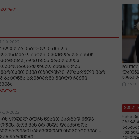
რცლად
7-10-2022
აკლი ღარიბაშვილი: მინდა,
მოვეხმაურო ბატონი ვიქტორ ორბანის
იციატივას, რომ ჩვენ ერთობლივ
მთავრობათაშორისო შეხვედრას
POLITIC
ვმართავთ უკვე თბილისში, მოხარული ვარ,
ლაიენი
წინააღ
მ ბატონმა პრემიერმა მიიღო ჩვენი
წვევა
26-01
რცლად
ყველა
7-10-2022
ნანა კ
შ-ის ყოფილ ელჩს წესით კარგად უნდა
უზარმა
მოდეს, რომ მან არ უნდა დააკნინოს
გახანგ
გიონალური სამშვიდობო ინიციატივები -
მოვიდა
ვან ქარუმიძე
მისი წ