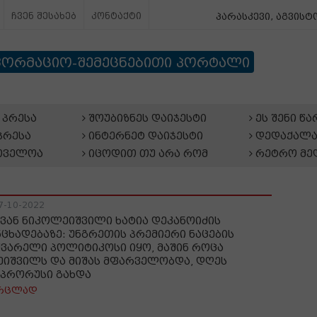
ჩვენ შესახებ
კონტაქტი
პარასკევი, აგვისტო
ფორმაციო-შემეცნებითი პორტალი
პრესა
შოუბიზნეს დაიჯესტი
ეს შენი წ
პრესა
ინტერნეტ დაიჯესტი
დედაქალა
თველოა
იცოდით თუ არა რომ
რეტრო მე
7-10-2022
ვან ნიკოლეიშვილი ხატია დეკანოიძის
ნცხადებაზე: უნგრეთის პრემიერი ნაცების
ყვარელი პოლიტიკოსი იყო, მაშინ როცა
ეიშვილს და მიშას მფარველობდა, დღეს
, პრორუსი გახდა
რცლად