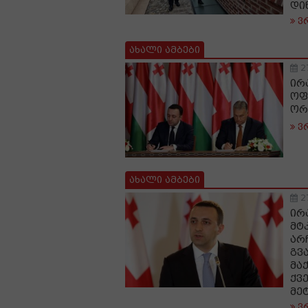
დი
ვ
ახალი ამბები
2
ირ
ოფ
ორ
ვ
ახალი ამბები
2
ირ
მტ
არ
გვ
მა
ქვ
მე
ვ