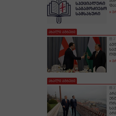
პი
ფა
ვ
ახალი ამბები
2
ბუ
სა
ოფ
ვ
ახალი ამბები
2
პრ
უნ
ორ
სა
არ