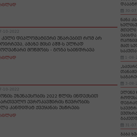
დაპატ
რცლად
30-07
ნანა კ
ხელისუ
მთელი 
7-10-2022
ეძახდა
ნ კელი დიპლომატიური უნარებით რომ არ
ოპოზიც
მოირჩევა, ამაზე მისი აშშ-ს ელჩად
მათ სუ
მოღვაწარი მოწმობს - გოგა ხაინდრავა
საკუთა
1-08-
რცლად
„საქა
თანამე
საგარე
3-08-
7-10-2022
ელენე 
ნონის უზენაესობის 2022 წლის ინდექსით
როდეს
ქართველო ევროკავშირის წევრობის
დეგრა
ელა კანდიდატ ქვეყანას უსწრებს
სპექტრ
ვუთხრა
რცლად
გაკეთ
31-07
ჯაბა ხ