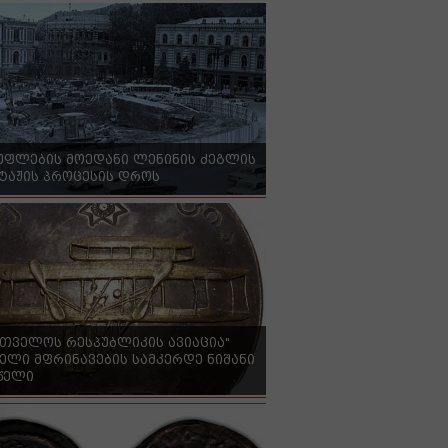
უფლების მოედანი ლენინის ძეგლის
ტაჟის პროცესის დროს
რთველოს რესპუბლიკის ავიაცია"
ელი მფრინავების სამკერდე ნიშანი
 წელი