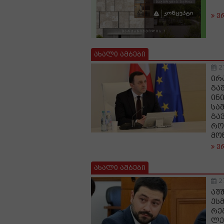
ვ
ახალი ამბები
2
ირ
გა
ინ
სა
გა
რო
მო
ვ
ახალი ამბები
2
აშ
ეს
რე
ლე