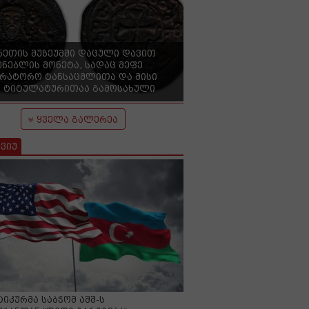
ნეთის მუზეუმში დაცული დავით
ენებლის მონეტა, სადაც მეფე
ერატორო ტანსაცმლითა და მისი
 ტიტულატურითაა გამოსახული
ყველა გალერეა
ვიუ
იკურმა საბჭომ აშშ-ს