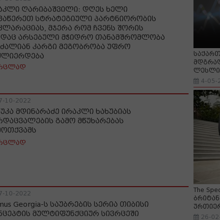
აკლი ღარიბაშვილი: დღეს ხელი
ვაწერეთ სტრატეგიული პარტნიორობის
კლარაციას, მჯერა რომ ჩვენს შორის
ედაც არსებული მჭიდრო თანამშრომლობა
 ძალიან კარგი მეგობრობა უფრო
საქართ
ძლიერდება
მდგრად
რცლად
ლესლი 
4-05-
7-10-2022
მუკა მდინარაძე ირაკლი ხახუბიას
რდაცვალების გამო მწუხარებას
მოთქვამს
რცლად
The Spe
7-10-2022
ბრიტან
us Georgia-ს საუბრების სერია თიბისი
ურთიე
ნცეპტის მულტიფუნქციურ სივრცეში
26-02