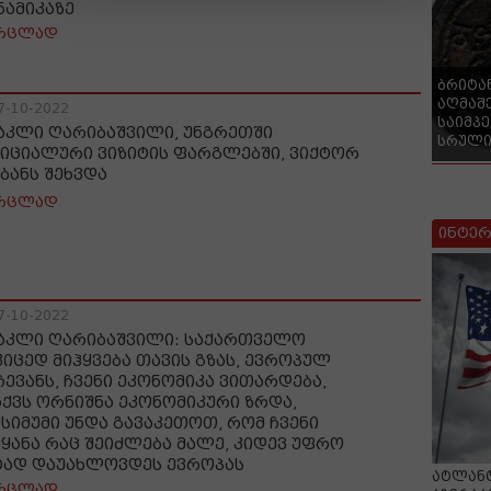
ნამიკაზე
რცლად
ბრიტა
აღმაშ
7-10-2022
საიმპ
აკლი ღარიბაშვილი, უნგრეთში
სრული
იციალური ვიზიტის ფარგლებში, ვიქტორ
ბანს შეხვდა
რცლად
ინტერ
7-10-2022
აკლი ღარიბაშვილი: საქართველო
კიცედ მიჰყვება თავის გზას, ევროპულ
ჩევანს, ჩვენი ეკონომიკა ვითარდება,
აქვს ორნიშნა ეკონომიკური ზრდა,
ქსიმუმი უნდა გავაკეთოთ, რომ ჩვენი
ეყანა რაც შეიძლება მალე, კიდევ უფრო
ტად დაუახლოვდეს ევროპას
ატლანტ
რცლად