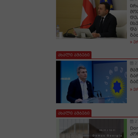
ირ
მო
დე
ის
და
გა
ვ
ახალი ამბები
2
მა
გა
გა
ვ
ახალი ამბები
2
Dom
კო