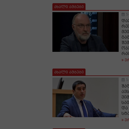
ახალი ამბები
5
და
რე
მე
გა
შე
ოპ
რა
ვ
ახალი ამბები
5
შა
ავ
ვი
სა
და
სტ
ვ