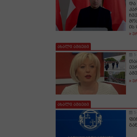
და
კა
ჩვ
მო
ის
ვ
ახალი ამბები
5
თა
ევ
ამ
ვ
ახალი ამბები
5
ფი
გა