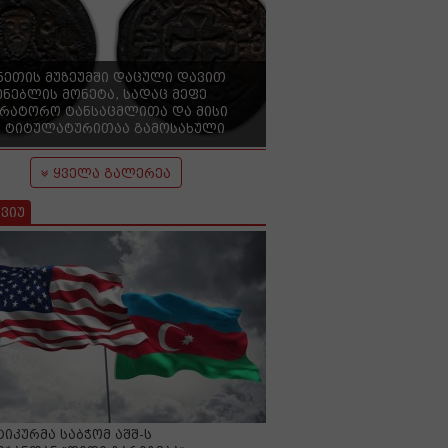
ნეთის მუზეუმში დაცული დავით
ენებლის მონეტა, სადაც მეფე
ერატორო ტანსაცმლითა და მისი
 ტიტულატურითაა გამოსახული
ყველა გალერეა
ვიუ
იკურმა საბჭომ აშშ-ს