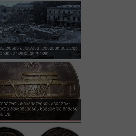
უფლების მოედანი ლენინის ძეგლის
ტაჟის პროცესის დროს
რთველოს რესპუბლიკის ავიაცია"
ელი მფრინავების სამკერდე ნიშანი
 წელი