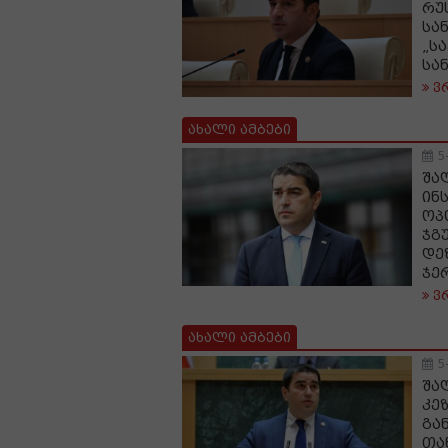
რუ
სა
„ს
სა
ვ
ახალი ამბები
5
შა
ინ
ოპ
ჯგ
დე
ჯე
ვ
ახალი ამბები
5
შა
კე
გა
თა