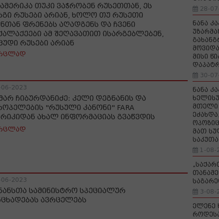
 ამერიკა თუკი ვაჭრობენ რუსეთთან, ეს
28-07
რგი რუსები არიან, ხოლო თუ რუსეთი
ნანა კ
ენთან ფრენებს აღადგენს და ჩვენი
უზარმა
ქალაქეები ამ შეღავათით ისარგებლებენ,
გახანგ
 ცუდი რუსები არიან
მოვიდა
რცლად
მისი წ
დაპატ
30-07
-06-2023
ნანა კ
მარ ჩიბურდანიძე: კელი დეგნანის და
ხელისუ
მთელი 
როპელების "რუსული კანონი" FARA
ეძახდა
ერიკიდან ახალ ინფორმაციას გვაწვდის
ოპოზიც
რცლად
მათ სუ
საკუთა
1-08-
„საქა
თანამე
-06-2023
საგარე
ნანსთა სამინისტრო სპეციალურ
3-08-
ნცხადებას ავრცელებს
ელენე 
როდეს