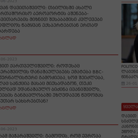
-06-2023
ვან დავითაშვილი: თბილისში ახალი
ერთაშორისო აეროპორტის აშენება-
ნვითარების მიზნით შესაბამისი კვლევები
ოფლიოს წამყვან ექსპერტებთან ერთად
ტარდება
რცლად
-06-2023
ვით ქართველიშვილი: როდესაც
POLITIC
ზერაშვილის დანაშაულებებს ემატება BBC-
ლაიენი
წინააღ
 ჟურნალისტური გამოძიება, ხომ შეიძლება,
ღაც სანქცია მასაც მიუსადაგონ, თუკი
26-01
ულიად უდანაშაულო ბიძინა ივანიშვილს,
ეების განმავლობაში უზღუდავენ წვდომას
კუთარ სახსრებთან?
ყველა
რცლად
დავით 
სიძულვ
კანონი
-06-2023
უწოდა 
რამ მაჭარაშვილი: გამოდის, რომ ევროპა
ტრადიც