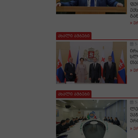
ფუ
ექ
გა
ვ
ახალი ამბები
5
ირ
სლ
თა
ვ
ახალი ამბები
5
ლე
ვა
ურ
ვ