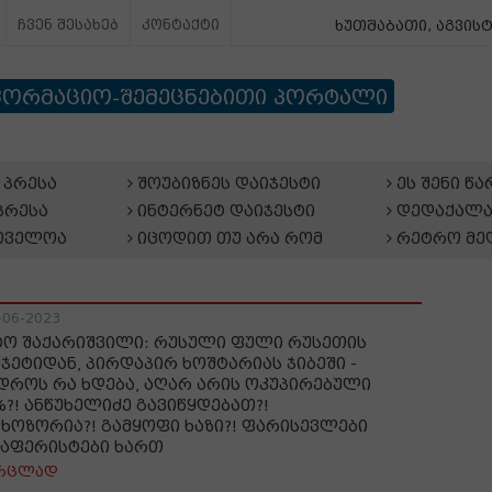
ჩვენ შესახებ
კონტაქტი
ხუთშაბათი, აგვისტ
ფორმაციო-შემეცნებითი პორტალი
პრესა
შოუბიზნეს დაიჯესტი
ეს შენი წ
პრესა
ინტერნეტ დაიჯესტი
დედაქალა
თველოა
იცოდით თუ არა რომ
რეტრო მე
-06-2023
ტო შაქარიშვილი: რუსული ფული რუსეთის
უჯეტიდან, პირდაპირ ხოშტარიას ჯიბეში -
 დროს რა ხდება, აღარ არის ოკუპირებული
%?! ანწუხელიძე გავიწყდებათ?!
ხოზორია?! გამყოფი ხაზი?! ფარისევლები
 აფერისტები ხართ
რცლად