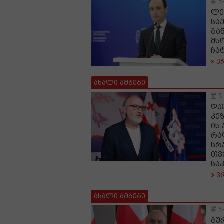
5
ლე
სა
გა
მს
ჩა
ვ
ახალი ამბები
5
და
კე
ის
რა
სრ
თვ
სა
ვ
ახალი ამბები
5
გუ