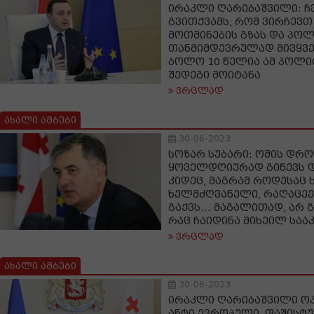
ირაკლი ღარიბაშვილი: ჩ
გვითქვამს, რომ ვირჩევ
მოთმინების გზას და პო
თანმიმდევრულად მივყვე
ბოლო 10 წელია ამ პოლი
შედეგი მოიტანა
ვრცლად
ახალი ამბები
30-06-2023
სოზარ სუბარი: ომის დრო
ყოველდღიურად გიწევს 
კიდეც, მაგრამ როდესაც 
ხელმძღვანელი, რაღაცეე
გაქვს... მაგალითად, არ 
რაც ჩაიდინა მიხეილ საა
ვრცლად
ახალი ამბები
30-06-2023
ირაკლი ღარიბაშვილი ოპ
ანტი ევროპული, ფაშისტუ