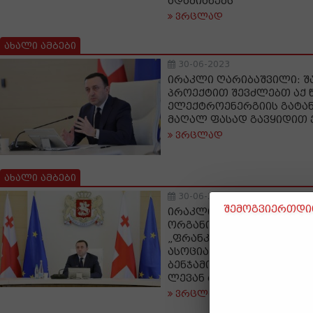
ადამიანებს
ვრცლად
ახალი ამბები
30-06-2023
ირაკლი ღარიბაშვილი: შა
პროექტით შევძლებთ აქ
ელექტროენერგიის გატან
მაღალ ფასად გავყიდით
ვრცლად
ახალი ამბები
30-06-2023
შემოგვიერთდით
ირაკლი ღარიბაშვილი: ა
ორგანიზაციები შექმნეს,
„ფრანკლინის კლუბი" რო
ასოციაცია გაუჩნდეს ამე
ბენჯამინ ფრანკლინთან,
ლევან რამიშვილის და „კ
ვრცლად