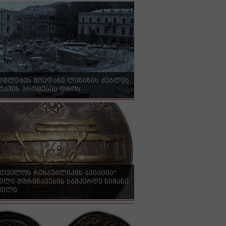
უფლების მოედანი ლენინის ძეგლის
ტაჟის პროცესის დროს
რთველოს რესპუბლიკის ავიაცია"
ელი მფრინავების სამკერდე ნიშანი
 წელი