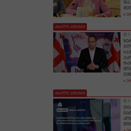
და
მი
ვ
ახალი ამბები
8
ზუ
გლ
სა
ეკ
რა
მო
იქ
ვ
ახალი ამბები
8
თი
გა
კო
მდ
ვ