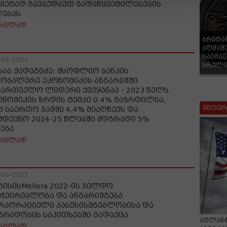
 მეტად გავბედავთ გადაწყვეტილებების
ღებას
რცლად
ბრიტა
აღმაშ
საიმპ
-06-2023
სრული
რაბ ქადაგიძე: მსოფლიო ბანკის
ობალური ეკონომიკის ანგარიშში
ქართველო ლიდერი ქვეყანაა - 2023 წელს
ონომიკის ზრდის ტემპი 0.4% გაზრდილია,
ინტერ
ც საერთო ჯამში 4.4% მიაღწევს და
მდევნო 2024-25 წლებში მდგრადი 5%
ნება
რცლად
-06-2023
ბისისMeliora 2022-ის ჯილდო
მჭვირვალობა და ანგარიშგება
რპორაციული პასუხისმგებლობისა და
გრადობის საკითხებში გადაეცა
ატლანტ
რცლად