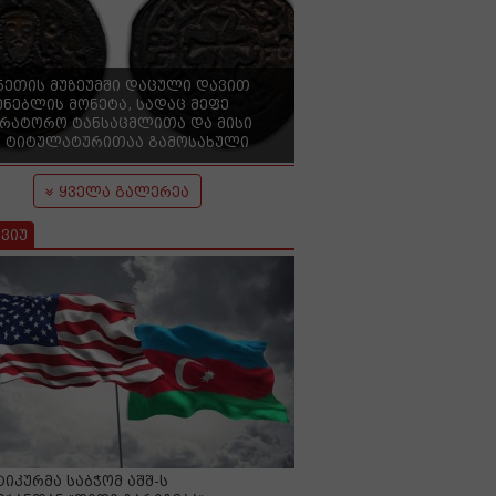
ნეთის მუზეუმში დაცული დავით
ენებლის მონეტა, სადაც მეფე
ერატორო ტანსაცმლითა და მისი
 ტიტულატურითაა გამოსახული
ყველა გალერეა
ვიუ
იკურმა საბჭომ აშშ-ს