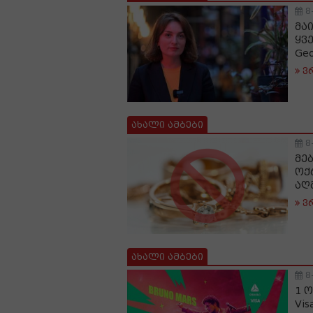
8
მაი
ყვ
Ge
ვ
ახალი ამბები
8
მე
ოქ
აღ
ვ
ახალი ამბები
8
1 
Vis