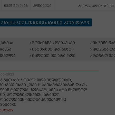
ჩვენ შესახებ
კონტაქტი
კვირა, აგვისტო 09,
ფორმაციო-შემეცნებითი პორტალი
პრესა
შოუბიზნეს დაიჯესტი
ეს შენი წ
პრესა
ინტერნეტ დაიჯესტი
დედაქალა
თველოა
იცოდით თუ არა რომ
რეტრო მე
-06-2023
ია ბითაძე: ყოველ დღე ვცდილობთ,
ვიცვათ თავი „ფეიკ“ სათაურებისგან და ეს
ლიან რთულია, ზოგჯერ, ამას არა მხოლოდ
ენი, პოლიტიკოსების, არამედ
ზოგადოების იმედგაცრუებამდეც
ვყავართ
რცლად