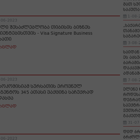
მათ სუ
საკუთა
1-08-
-06-2023
„საქა
ალი შესაძლებლობა თიბისის ბიზნეს
თანამე
ენტებისთვის - Visa Signature Business
საგარე
რათი
3-08-
რცლად
საიდან
ეს აბს
ბარამი
დაკავშ
ადანაშ
-06-2023
7-08-
როკომისიამ სურსათის ეროვნულ
ელენე 
აგენტოს 345 ათასი ვაქცინა საჩუქრად
როდეს
დასცა
დეგრა
სპექტრ
რცლად
ვუთხრა
გაკეთ
31-07
დიდ ბრ
ბრძოლ
-06-2023