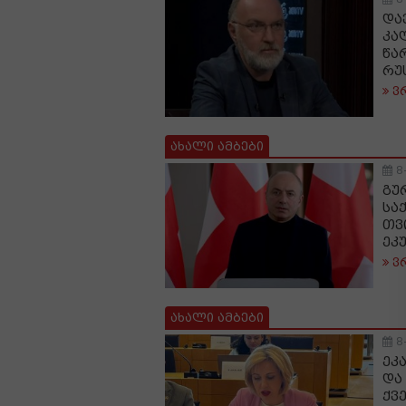
და
კა
წა
რუ
ვ
ახალი ამბები
8
გუ
სა
თვ
ეკ
ვ
ახალი ამბები
8
ეკ
და
ქვე