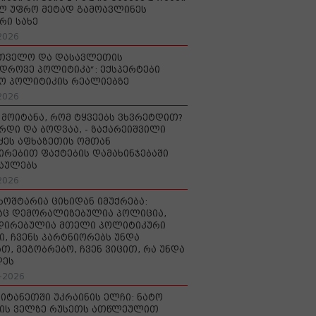
ლ უფრო მეტად გამოავლინეს
რი სახე
2026
რთველო და დასავლეთის
დროვე პოლიტიკა“: ექსპერტები
ო პოლიტიკის რეალიებზე
2026
 მოიტანა, რომ ტყვეებს ვხვრეტდით?
ურდი და ბოდვაა, - ზაქარეიშვილი
ძეს აფხაზეთის ომთან
ირებით ფაქტების დამახინჯებაში
აულებს
2026
ხოშტარია ციხიდან იმუქრება:
აც დემორალიზებულია პოლიცია,
დირებულია მთელი პოლიტიკური
ი, ჩვენს პარტნიორებს უნდა
თ, მეგობრებო, ჩვენ ვიცით, რა უნდა
დეს
-2026
იტანეთში უკრაინის ელჩი: ნატო
ის ველზე რუსეთს ათწლეულით