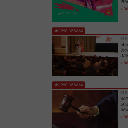
ფა
ვ
ახალი ამბები
8
ახ
ორ
კუ
ვ
ახალი ამბები
8
ნა
სი
ბრ
ვ