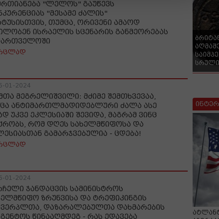
ერთიანება "ლელოს" გაუწევს
ნკურენციას "მესამე ძალის"
ატუსისთვის, თუმცა, ორივენი ამაოდ
ილობენ ისრაელის სცენარის განმეორებას
ბრიტა
ქართველოში
აღმაშ
რცლად
საიმპ
სრული
6-01-2024
მთა მეგრელიშვილი: მძიმე შემთხვევაა,
ინტერ
ცა ანტიმართლმადიდებლური ძალა ასე
ად უკვე ეკლესიაში შევიდა, მაგრამ ვინც
ქრობს, რომ დღეს სახელმწიფოსა და
ლესიასთან გამარჯვებულია - ცდება!
რცლად
6-01-2024
რჩელი ჯანდაცვის სამინისტროს
ხელმწიფო ზრუნვისა და ტრეფიკინგის
ხვერპლთა, დაზარალებულთა დახმარების
ატლანტ
აგენტოს წინააღმდეგ - რას ედავება