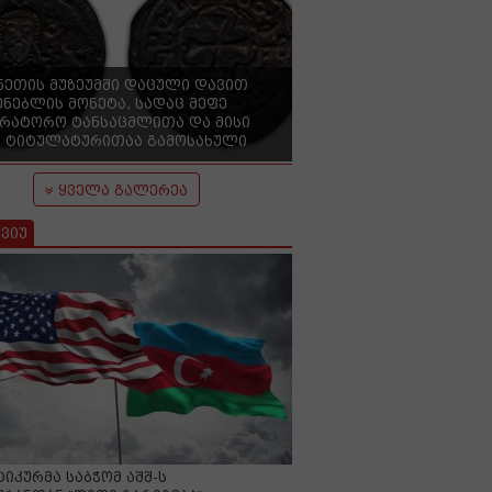
ნეთის მუზეუმში დაცული დავით
ენებლის მონეტა, სადაც მეფე
ერატორო ტანსაცმლითა და მისი
 ტიტულატურითაა გამოსახული
ყველა გალერეა
ვიუ
იკურმა საბჭომ აშშ-ს