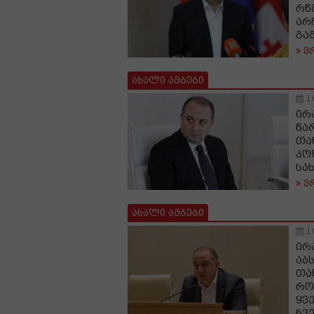
რწ
არ
გა
ვ
ახალი ამბები
1
ირ
წა
თა
პო
სა
ვ
ახალი ამბები
1
ირ
აბ
თა
რო
ყვ
ჩვ