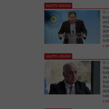
ახალი ამბები
1
ნი
ძა
და
მთ
გვ
გა
ვ
ახალი ამბები
1
დი
ნა
ეს
გა
და
ინ
სა
ვ