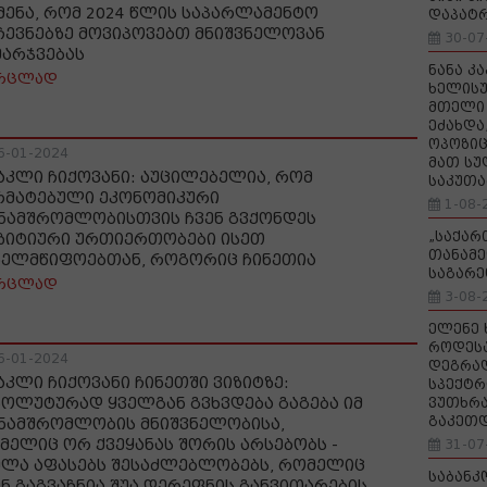
მენა, რომ 2024 წლის საპარლამენტო
დაპატ
ჩევნებზე მოვიპოვებთ მნიშვნელოვან
30-07
მარჯვებას
ნანა კ
რცლად
ხელისუ
მთელი 
ეძახდა
ოპოზიც
6-01-2024
მათ სუ
აკლი ჩიქოვანი: აუცილებელია, რომ
საკუთა
რმატებული ეკონომიკური
1-08-
ნამშრომლობისთვის ჩვენ გვქონდეს
„საქა
ზიტიური ურთიერთობები ისეთ
თანამე
ხელმწიფოებთან, როგორიც ჩინეთია
საგარე
რცლად
3-08-
ელენე 
როდეს
6-01-2024
დეგრა
აკლი ჩიქოვანი ჩინეთში ვიზიტზე:
სპექტრ
სოლუტურად ყველგან გვხვდება გაგება იმ
ვუთხრა
გაკეთ
ნამშრომლობის მნიშვნელობისა,
მელიც ორ ქვეყანას შორის არსებობს -
31-07
ელა აფასებს შესაძლებლობებს, რომელიც
საბანკ
ენ გაგვაჩნია შუა დერეფნის განვითარების