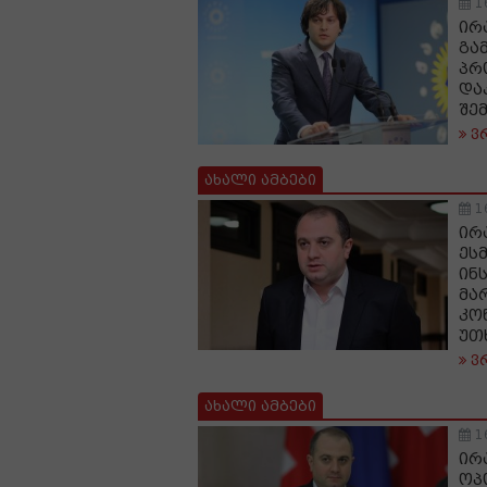
1
ირ
გა
პრ
და
შე
ვ
ახალი ამბები
1
ირ
ეს
ინ
მა
კო
უთ
ვ
ახალი ამბები
1
ირ
ოპ