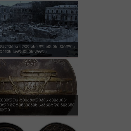
უფლების მოედანი ლენინის ძეგლის
ტაჟის პროცესის დროს
რთველოს რესპუბლიკის ავიაცია"
ელი მფრინავების სამკერდე ნიშანი
 წელი