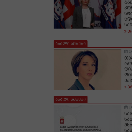
გა
კო
სტ
ცდ
სა
ვ
ახალი ამბები
1
თა
რო
ღი
ფი
ეკ
ვ
ახალი ამბები
1
სა
სა
მს
სა