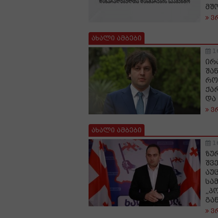
მშ
ვ
ახალი ამბები
1
ირ
შა
რო
ქა
და
ვ
ახალი ამბები
1
ზუ
შვ
აუ
სამ
„პ
გა
ვ