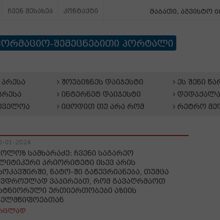
ჩვენ შესახებ
კონტაქტი
შაბათი, აგვისტო 08
ფორმაციო-შემეცნებითი პორტალი
პრესა
შოუბიზნეს დაიჯესტი
ეს შენი წ
პრესა
ინტერნეტ დაიჯესტი
დედაქალა
თველოა
იცოდით თუ არა რომ
რეტრო მე
6-01-2024
კოლოზ სამხარაძე: ჩვენი საგარეო
ლიტიკური პრიორიტეტი ისევ არის
როკავშირში, ნატო-ში გაწევრიანება, თუმცა
ავდროულად ვაპირებთ, რომ გავაღრმაოთ
რტნიორული ურთიერთობები აზიის
ხელმწიფოებთან
რცლად