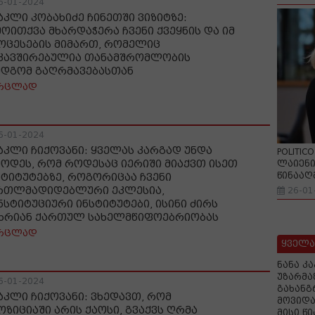
6-01-2024
აკლი კობახიძე ჩინეთში ვიზიტზე:
მოითქვა მხარდაჭერა ჩვენი ქვეყნის და იმ
ოცესების მიმართ, რომელიც
კავშირებულია თანამშრომლობის
მდგომ გაღრმავებასთან
რცლად
6-01-2024
აკლი ჩიქოვანი: ყველას კარგად უნდა
POLITIC
მოდეს, რომ როდესაც იერიში მიაქვთ ისეთ
ლაიენი
წინააღ
სტიტუტებზე, როგორიცაა ჩვენი
რთლმადიდებლური ეკლესია,
26-01
ნსტიტუციური ინსტიტუტები, ისინი ძირს
ხრიან ქართულ სახელმწიფოებრიობას
რცლად
ყველა
ნანა კ
უზარმა
6-01-2024
გახანგ
აკლი ჩიქოვანი: ვხედავთ, რომ
მოვიდა
ოზიციაში არის ქაოსი, გვაქვს ღრმა
მისი წ