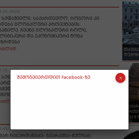
6-01-2024
ა სეფაშვილი: საქართველო, როგორც კი
ხდება გლობალური პროექტების
ნაწილე, ჩვენი გლობალური როლი,
ლიტიკური და ეკონომიკური წონა
იზრდება
რცლად
თავის
დემონ
6-01-2024
ა სეფაშვილი: ჩინეთი საქართველოსთან
შემოგვიერთდით Facebook-ზე
მართებაში, არა მარტო მოკლევადიან,
ამედ გრძელვადიან პოლიტიკურ-
ონომიკურ ინტერესებზეც ფიქრობს
რცლად
"საქა
ქართვ
- 1919
6-01-2024
მარ ჩიბურდანიძე: გვარამია-მელიას