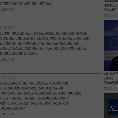
აზერბა
ობელი სოციალურ მუშაკს
შესთავ
რცლად
რეაქცი
24-05
6-01-2024
აკლი კობახიძე: წარმატების ვერავითარი
ნსი ვერ ექნებათ ისეთ პოლიტიკურ ძალებს,
მლებიც პირდაპირ უპირისპირდებიან
რთულ სახელმწიფოს, ქართულ ეკლესიას
 ჩვენს იდენტობას
რცლად
არ გან
6-01-2024
ათასი 
დაბრუნ
რაბ ქადაგიძე: ზელენსკი სთხოვს
ეიცარიულ მხარეს, რომ ჩინეთი
13-05
ცილებლად უნდა დაესწროს მშვიდობის
იტს - ნეტა, ჩვენი „ნამუსახდილი“
ოლიტიკოსები“ რას ფიქრობენ ამ
ნცხადებაზე?
რცლად