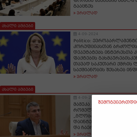
ფორმის შევსების ახალი 
გააცნეს
ვრცლად
ახალი ამბები
4-09-2024
Politico: ევროპარლამენტ
კორუფციასთან ბრძოლის
დეპუტატებს ინტერესთა 
ფაქტების გახმაურებისკე
თავად საკუთარი ქმრის 
საქმიანობის შესახებ ინ
ვრცლად
ახალი ამბები
4-09-2024
შემოგვიერთდით
მამუკა მდინარაძე: დღევ
რომელთა უმრავლესობა 
„გლობალური ომის პარტი
დაინტერესებულია, ჩამოი
და ჩაერთოს ომში,
ვრცლად