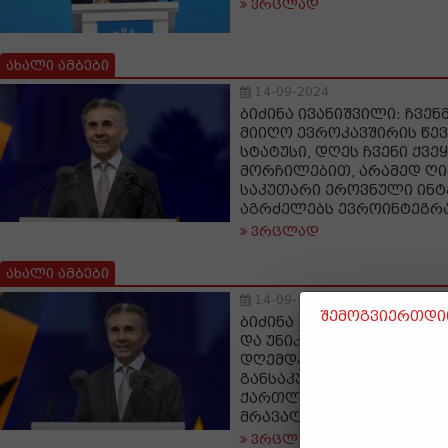
ვრცლად
ახალი ამბები
14-09-2024
ბიძინა ივანიშვილი: ჩვე
მიიღო ევროკავშირის წე
სტატუსი, დღეს ჩვენი ქვე
მორჩილებით, არამედ ღი
საკუთარი ეროვნული ინტ
აგრძელებს ევროინტეგრა
ვრცლად
ახალი ამბები
14-09-2024
შემოგვიერთდით
ბიძინა ივანიშვილი: ჩვენ
და უნიკალური კულტური
დღემდე მოტანაში თითო
განსაკუთრებული წვლილი
ქართლი კი ყოველთვის ა
მრავალფეროვნების შემ
ვრცლად