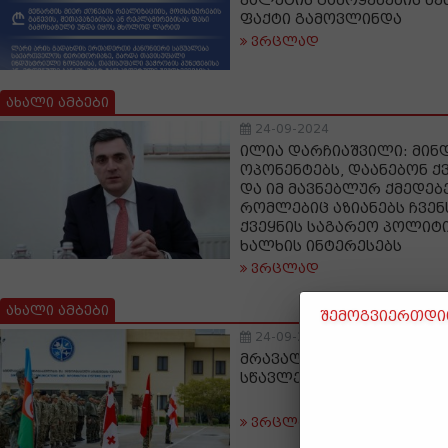
ვალუტის გამოყენების წე
ფაქტი გამოვლინდა
ვრცლად
ახალი ამბები
24-09-2024
ილია დარჩიაშვილი: მინ
ოპონენტებს, დაანებონ ქ
და იმ მავნებლურ ქმედებე
რომლებიც აზიანებს ჩვენს
ქვეყნის საგარეო პოლიტი
ხალხის ინტერესებს
ვრცლად
ახალი ამბები
შემოგვიერთდით
24-09-2024
მრავალეროვნული სამეთ
სწავლება - ETERNITY 202
ვრცლად