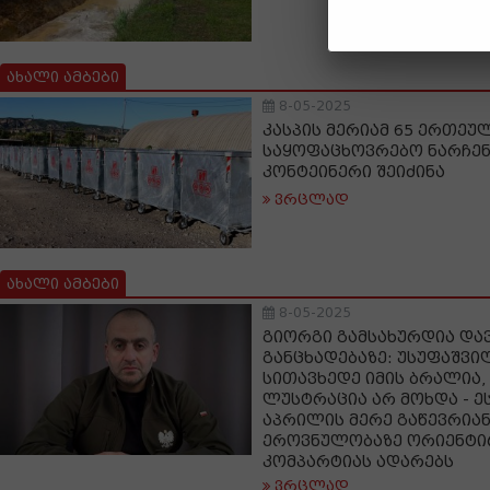
ახალი ამბები
8-05-2025
კასპის მერიამ 65 ერთეუ
საყოფაცხოვრებო ნარჩენ
კონტეინერი შეიძინა
ვრცლად
ახალი ამბები
8-05-2025
გიორგი გამსახურდია და
განცხადებაზე: უსუფაშვი
სითავხედე იმის ბრალია,
ლუსტრაცია არ მოხდა - ე
აპრილის მერე გაწევრია
ეროვნულობაზე ორიენტი
კომპარტიას ადარებს
ვრცლად