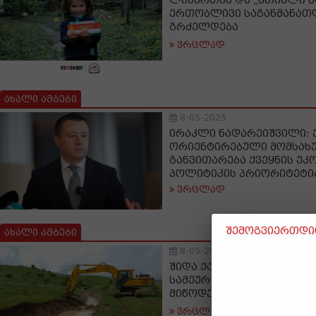
ლიბერთის და „მთიელი წ
ერთობლივი საგანმანა
გრძელდება
ვრცლად
ახალი ამბები
8-05-2025
ირაკლი ნადარეიშვილი: 
ორიენტირებული მომსახ
განვითარება ქვეყნის ეკ
პოლიტიკის პრიორიტეტი
ვრცლად
შემოგვიერთდით
ახალი ამბები
8-05-2025
შიდა ქართლში 650 ჰექტ
სამეურნეო მიწის ფართობ
მიწოდება გაუმჯობესდებ
ვრცლად