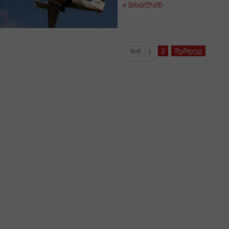
ვრცლად
2
შემდეგ
წინ
1