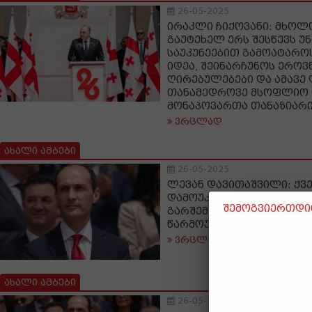
26-05-2025
ირაკლი ჩიქოვანი: მხოლ
გაუტეხელ ერს შესწევს უ
საუკუნეებით გამოატარო
იდეა, შეინარჩუნოს ეროვ
ღირებულებები და ამავე
თანამედროვე მსოფლიო 
მონაპოვართა თანაზიარ
ვრცლად
ახალი ამბები
26-05-2025
ლევან დავითაშვილი: ქვე
დამოუკიდებლობა არის ს
შემოგვიერთდით
გარშემოც ერთობის არა
წარმოუდგენელი და უბრ
ვრცლად
ახალი ამბები
26-05-2025