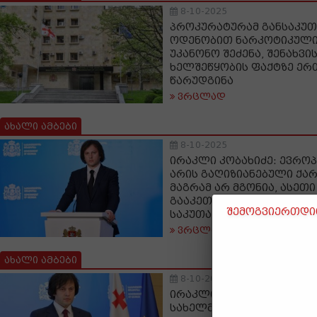
8-10-2025
პროკურატურამ განსაკუ
ოდენობით ნარკოტიკული
უკანონო შეძენა, შენახვი
ხელშეწყობის ფაქტზე ერ
წარუდგინა
ვრცლად
ახალი ამბები
8-10-2025
ირაკლი კობახიძე: ევრო
არის გაღიზიანებული ქა
მაგრამ არ მგონია, ასეთ
გააკეთონ, რომ ქართველ
შემოგვიერთდით
საკუთარი პოლიტიკური ა
ვრცლად
ახალი ამბები
8-10-2025
ირაკლი კობახიძე: ჩემი მ
სახელმწიფო დეპარტამენ