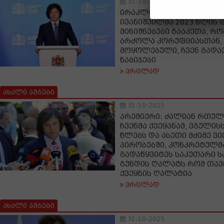
31-10-2025
ირაკლი კობახიძე: ბატონ
ივანიშვილმა 2023 წლის 
მინიშნებები გააკეთა, რო
ბრძოლა კორუფციასთან, 
მოყოლებული, ჩვენ გად
ნაბიჯები
ვრცლად
ახალი ამბები
31-10-2025
პრემიერი: ძალიან რთულ
ჩვენმა ქვეყანამ, ვგულის
წლებს და ასეთი მძიმე ვ
პირობებში, კონკრეტულმა
გადაწყვიტეს საკუთარი ს
გუნდის ღალატს რომ თავი
ქვეყნის ღალატია
ვრცლად
ახალი ამბები
31-10-2025