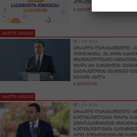
კონკურსი გამოცხადდა
ვრცლად
ახალი ამბები
1-09-2021
ირაკლი ღარიბაშვილი: აც
დისტანცია, ეს არის სას
მნიშვნელოვანი იმისთვის
ზრდა არ გაჩერდეს ქვეყა
გაგრძელდეს ისეთივე ტე
გვაქვს ახლა
ვრცლად
ახალი ამბები
1-09-2021
ირაკლი ღარიბაშვილი: ს
ხელისუფლების დროს გახ
ევროკავშირთან ინტეგრაც
ხელისუფლების გადაწყვე
რომ კონსტიტუციაში ჩაიწ