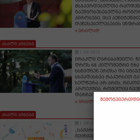
შედეგად, მნიშვნელოვნა
მსჯავრდებულთა რაოდენ
გაუმჯობესებულია როგო
პირობები, ისე პენიტენცი
დაწესებულებების ინფრა
ვრცლად
ახალი ამბები
1-09-2021
ირაკლი ღარიბაშვილი: წ
დროს 68 კილომეტრი გზა 
ხსნიდნენ ერთსა და იმავე
სხვადასხვა რაკურსით გაშ
ხელწერა არ არის, რიკოთ
პროექტია, რომელიც ჩვე
დარჩება
შემოგვიერთდით
ვრცლად
ახალი ამბები
1-09-2021
„საქართველოს მეცნიერებ
მეცნიერების პოპულარიზ