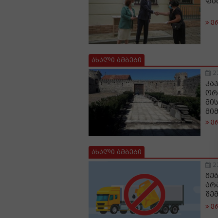
ფა
ვ
ახალი ამბები
2
კა
ორ
მი
მი
ვ
ახალი ამბები
2
მე
არ
შე
ვ