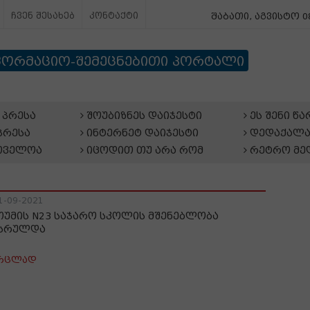
ჩვენ შესახებ
კონტაქტი
შაბათი, აგვისტო 08
ფორმაციო-შემეცნებითი პორტალი
პრესა
შოუბიზნეს დაიჯესტი
ეს შენი წ
პრესა
ინტერნეტ დაიჯესტი
დედაქალა
თველოა
იცოდით თუ არა რომ
რეტრო მე
1-09-2021
თუმის N23 საჯარო სკოლის მშენებლობა
სრულდა
რცლად