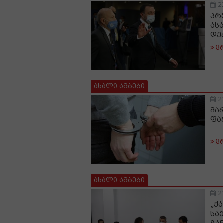
2
პრ
ას
დე
ვ
ახალი ამბები
2
მა
ფა
ვ
ახალი ამბები
2
„ქ
სა