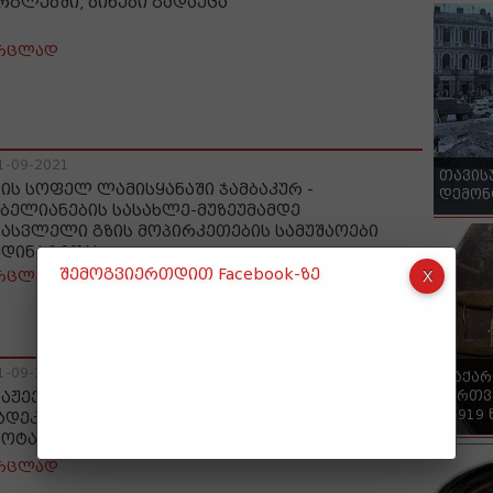
რგლებში, ბინები გადაეცა
რცლად
1-09-2021
თავის
პის სოფელ ლამისყანაში ჯამბაკურ -
დემონ
ბელიანების სასახლე-მუზეუმამდე
სასვლელი გზის მოპირკეთების სამუშაოები
მდინარეობს
შემოგვიერთდით Facebook-ზე
რცლად
1-09-2021
"საქა
ქართვ
ბაჟეებმა ,,წითელ ხიდზე“ 19 ტონამდე
- 1919
ადეკლარირებული დიზელის საწვავის
მოტანის მცდელობა აღკვეთეს
რცლად