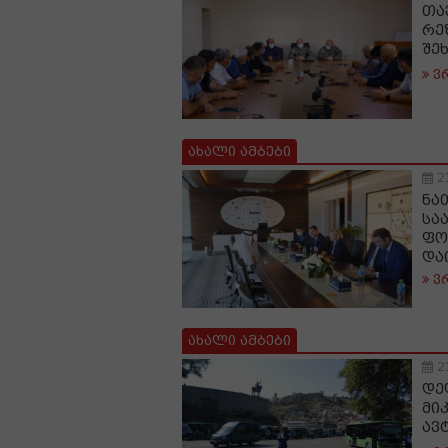
თა
რე
შე
ვ
ახალი ამბები
2
ნა
სა
ფო
და
ვ
ახალი ამბები
2
დე
მი
ავ