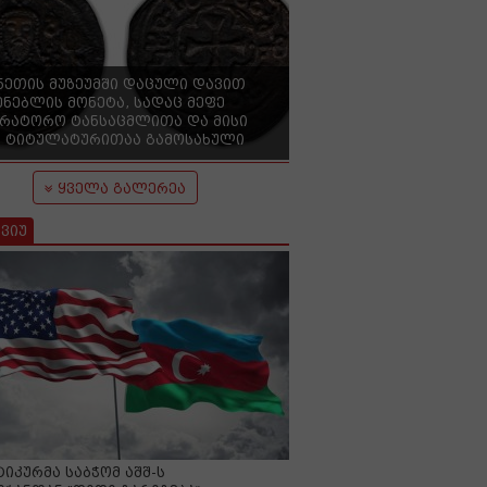
ნეთის მუზეუმში დაცული დავით
ენებლის მონეტა, სადაც მეფე
ერატორო ტანსაცმლითა და მისი
 ტიტულატურითაა გამოსახული
ყველა გალერეა
ვიუ
იკურმა საბჭომ აშშ-ს