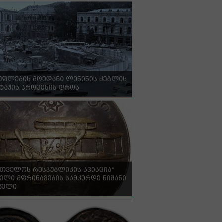
უფლების მოედანი ლენინის ძეგლის
ტაჟის პროცესის დროს
რთველოს რესპუბლიკის ავიაცია"
ელი მფრინავების სამკერდე ნიშანი
 წელი