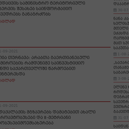
ვდაცვის სამინისტრო ტერიტორიული
დაპატ
ზერვის შესახებ საინფორმაციო
30-07
ხვედრებს განაგრძობს
ნანა კ
რცლად
ხელისუ
მთელი 
ეძახდა
ოპოზიც
მათ სუ
საკუთა
1-09-2021
1-08-
თია თურნავა: არაბთა გაერთიანებული
„საქა
ამიროების რამდენიმე საინვესტიციო
თანამე
ნდი საქართველოში წარმოებით
საგარე
ინტერესდა
3-08-
რცლად
ელენე 
როდეს
დეგრა
სპექტრ
1-09-2021
ვუთხრა
გაკეთ
დაქალაქის მგზავრებს დამატებით ახალი
კროავტობუსები და 8-მეტრიანი
31-07
ტობუსებიმოემსახურება
საიდან