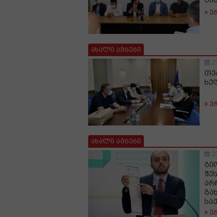
გა
ვ
ახალი ამბები
2
თე
ხე
ვ
ახალი ამბები
2
გი
შე
არ
გა
სა
ვ