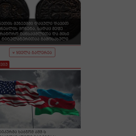
ნეთის მუზეუმში დაცული დავით
ენებლის მონეტა, სადაც მეფე
ერატორო ტანსაცმლითა და მისი
 ტიტულატურითაა გამოსახული
ყველა გალერეა
ვიუ
იკურმა საბჭომ აშშ-ს