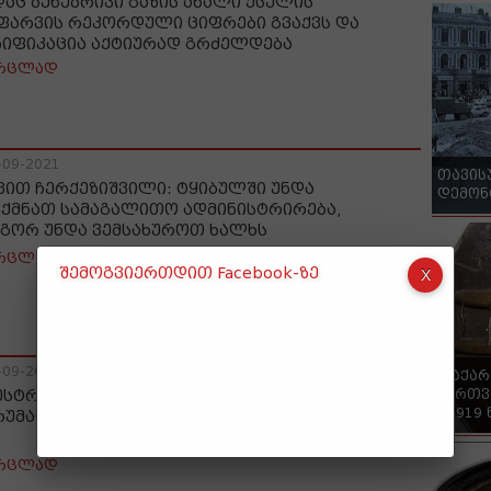
დაც ბუნებრივი გაზის ახალი ქსელის
ფარვის რეკორდული ციფრები გვაქვს და
ზიფიკაცია აქტიურად გრძელდება
რცლად
-09-2021
თავის
ვით ჩერქეზიშვილი: ტყიბულში უნდა
დემონ
ვქმნათ სამაგალითო ადმინისტრირება,
გორ უნდა ვემსახუროთ ხალხს
რცლად
შემოგვიერთდით Facebook-ზე
-09-2021
"საქა
ქართვ
ესტრუქციული ოპოზიციის მორიგი
- 1919
რუმატებელი მავნებლობა…“ – გია აბაშიძე
რცლად