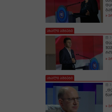
სა
და
გა
ვ
ახალი ამბები
3
და
შე
რო
ვ
ახალი ამბები
3
„დ
წა
ვ