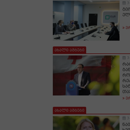
3
გი
ელ
ვ
ახალი ამბები
3
რა
გა
რო
რე
სა
თა
ვ
ახალი ამბები
3
ნა