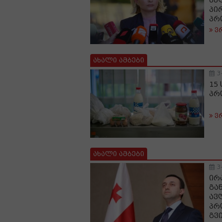
ხე
პი
პრ
ვ
ახალი ამბები
3
15
პრ
ვ
ახალი ამბები
3
ირ
გა
ავ
პრ
გვ