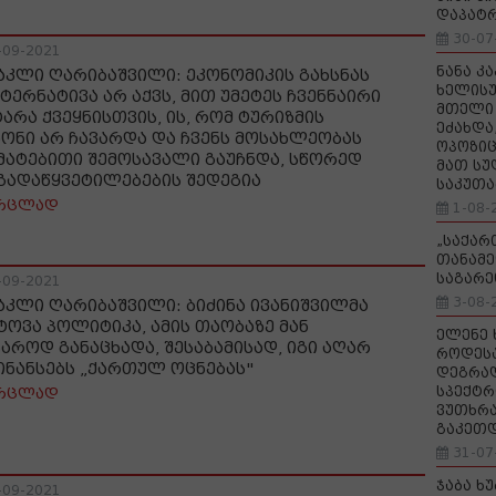
დაპატ
30-07
-09-2021
ნანა კ
აკლი ღარიბაშვილი: ეკონომიკის გახსნას
ხელისუ
ტერნატივა არ აქვს, მით უმეტეს ჩვენნაირი
მთელი 
ტარა ქვეყნისთვის, ის, რომ ტურიზმის
ეძახდა
ზონი არ ჩავარდა და ჩვენს მოსახლეობას
ოპოზიც
მატებითი შემოსავალი გაუჩნდა, სწორედ
მათ სუ
 გადაწყვეტილებების შედეგია
საკუთა
რცლად
1-08-
„საქა
თანამე
საგარე
-09-2021
3-08-
აკლი ღარიბაშვილი: ბიძინა ივანიშვილმა
ტოვა პოლიტიკა, ამის თაობაზე მან
ელენე 
ჯაროდ განაცხადა, შესაბამისად, იგი აღარ
როდეს
ინანსებს „ქართულ ოცნებას"
დეგრა
სპექტრ
რცლად
ვუთხრა
გაკეთ
31-07
ჯაბა ხ
-09-2021