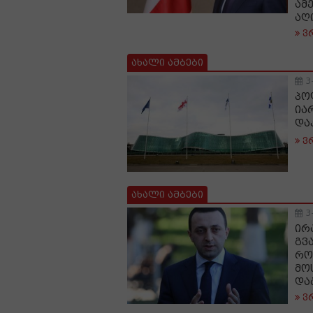
ამ
აღ
ვ
ახალი ამბები
3
პო
ია
და
ვ
ახალი ამბები
3
ირ
გვ
რო
მო
და
ვ