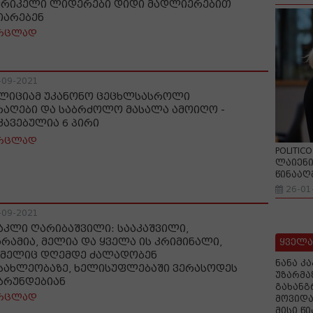
ერიკელი ლიდერები დიდი მადლიერებით
იარებენ
რცლად
-09-2021
ლიციამ უკანონო ცეცხლსასროლი
რაღები და საბრძოლო მასალა ამოიღო -
კავებულია 6 პირი
რცლად
POLITIC
ლაიენი
წინააღ
26-01
-09-2021
აკლი ღარიბაშვილი: სააკაშვილი,
არამია, მელია და ყველა ის კრიმინალი,
ყველა
მელიც დღემდე ძალადობენ
ნანა კ
სახლეობაზე, ხელისუფლებაში ვერასოდეს
უზარმა
ბრუნდებიან
გახანგ
რცლად
მოვიდა
მისი წ