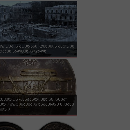
უფლების მოედანი ლენინის ძეგლის
ტაჟის პროცესის დროს
რთველოს რესპუბლიკის ავიაცია"
ელი მფრინავების სამკერდე ნიშანი
 წელი