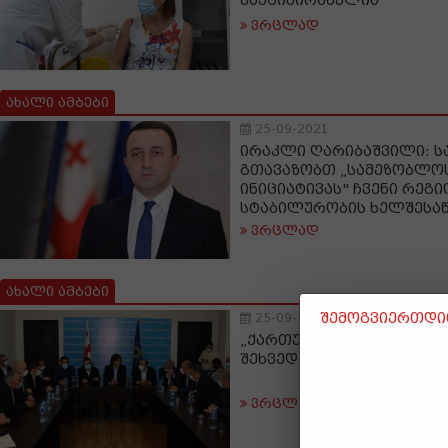
ვაქცინირებულია
ვრცლად
ახალი ამბები
25-09-2021
ირაკლი ღარიბაშვილი: ს
გთავაზობთ „სამეზობლოს
ინიციატივას" ჩვენი რეგი
სტაბილურობის ხელშესა
ვრცლად
ახალი ამბები
შემოგვიერთდით
25-09-2021
„ქართული ოცნების“ ლიდ
შეხვედრებს განაგრძობე
ვრცლად