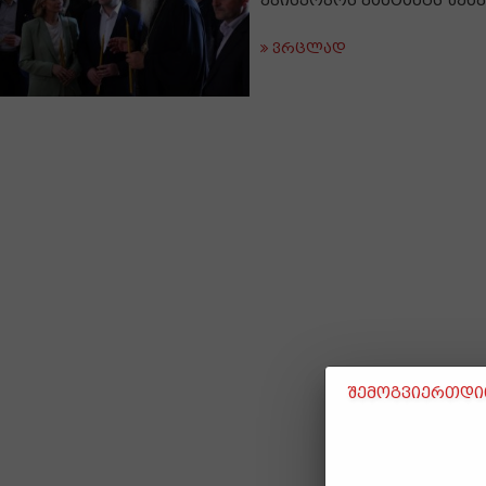
ეპისკოპოს ვახტანგს შეხ
ვრცლად
შემოგვიერთდით