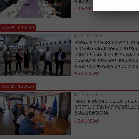
შეხვდა
ვრცლად
ახალი ამბები
25-07-2023
მარიამ ქვრივიშვილი: თბ
შორის რეგულარული ფრე
ავიაკომპანია ხელს შეუ
გაზრდას და რაც მთავარ
ნაკადების გადაადგილებ
ვრცლად
ახალი ამბები
25-07-2023
DIBS ერთიანი უსაფრთხო
პოლიტიკის საორიენტაცი
მასპინძლობს
ვრცლად