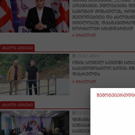
ზურაბ ქადაგიძე: „ლგბტ“
ადამიანის უფლებების ფ
საზომად მონათლეს, რომ
მეთოდებითა და ძალისმი
ცდილობენ, დაამკვიდრონ
ნორმალურ სტანდარტად
ვრცლად
ახალი ამბები
25-07-2023
ონის სოფელ ხეითში სტი
საავტომობილო ხიდის მ
დასრულდა
ვრცლად
შემოგვიერთდით
ახალი ამბები
25-07-2023
ფინანსთა მინისტრის მო
გუნცაძე აზიის ინფრასტრ
საინვესტიციო ბანკის (AII