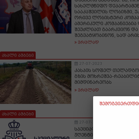
დიმიტრი ხუნდაძე: ის, რო
სახელმწიფო დეპარტამე
სააკაშვილის ლობიზმი, უკ
ორივე ლობისტური კომპა
ამერიკული კომპანიებია
შეუძლიათ გაარკვიონ და 
შეგვატყობინონ, სად არი
ვრცლად
ახალი ამბები
27-07-2023
კასპის სოფელ თელადგორ
გზის მოხრეშვა-რეაბილიტ
მიმდინარეობს
ვრცლად
შემოგვიერთდით
ახალი ამბები
27-07-2023
სპეციალური საგამოძიებ
ჟღენტის დაკავების თაობ