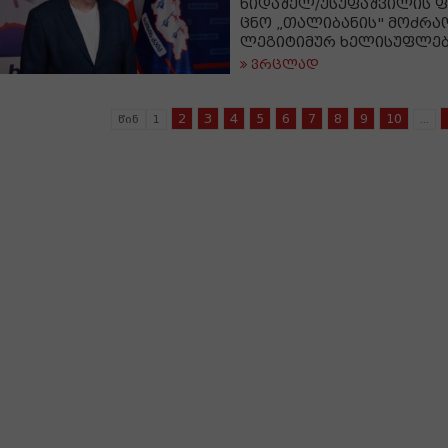
ხიდაშელ/უსუფაშვილის ფ
ცნო „თალიბანის" მოძრა
ლეგიტიმურ ხელისუფლე
ვრცლად
2
3
4
5
6
7
8
9
10
წინ
1
...