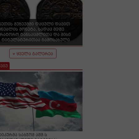
ნეთის მუზეუმში დაცული დავით
ენებლის მონეტა, სადაც მეფე
ერატორო ტანსაცმლითა და მისი
 ტიტულატურითაა გამოსახული
ყველა გალერეა
ვიუ
იკურმა საბჭომ აშშ-ს