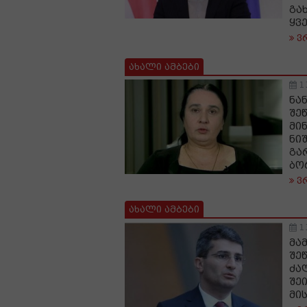
გა
ყვ
ვ
ახალი ამბები
1
ნა
შე
მი
ნი
გა
ბო
ვ
ახალი ამბები
1
მა
შე
ძა
შე
მი