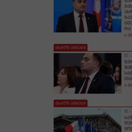
ზუ
გა
ახ
გა
ცვ
რა
ვ
ახალი ამბები
1
ზუ
შე
სა
თა
ვ
ახალი ამბები
1
სა
დე
ყო