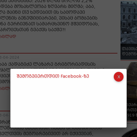
რაბ ქადაგიძე: 2026 წლის ბოლოს 2,2%
ხდება მოსახლეობა ზღვარს მიღმა; აბა,
ლა მაინც თუ ხვდებით ის საცოდავი
ვლენის ბენეფიციარები, ვისაც ბომბების
ენა გერჩივნათ სამარცხვინო მშვიდობას,
 პროცესთან გვაქვს საქმე?!
რცლად
თავის
დემონ
3-04-2024
რაბ ქადაგიძე ლაზარე გრიგორიადისის
წყალებაზე: სალომე ზურაბიშვილმა თავისი
ქციელით, შეაფურთხა სახელმწიფოსა და
შემოგვიერთდით Facebook-ზე
ვმოყვარე ქართველ ხალხს!
რცლად
"საქა
ქართვ
- 1919
3-04-2024
ფრანგეთის დაზვერვის საპარლამენტო
ლეგაციის ანგარიში: ჩვენი მოკავშირეები
ველთვის მეგობრებივით არ იქცევიან,