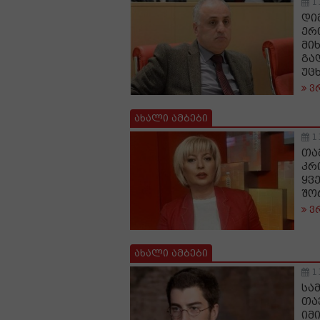
1
დი
ერ
მი
გა
უც
ვ
ახალი ამბები
1
თა
კრ
ყვ
შო
ვ
ახალი ამბები
1
სა
თა
იმ