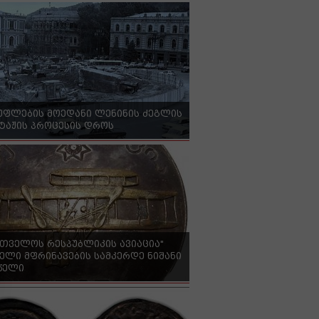
უფლების მოედანი ლენინის ძეგლის
ტაჟის პროცესის დროს
რთველოს რესპუბლიკის ავიაცია"
ელი მფრინავების სამკერდე ნიშანი
 წელი