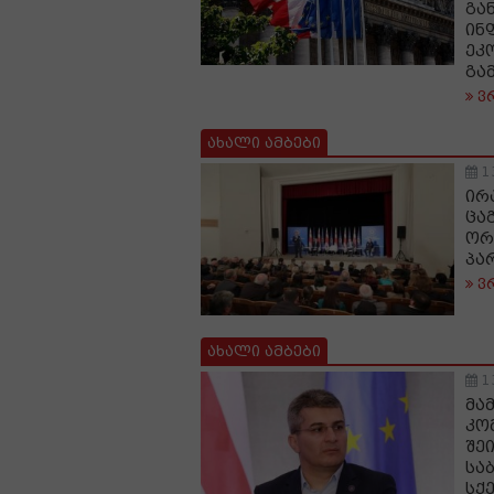
გა
ინ
ეკ
გა
ვ
ახალი ამბები
1
ირ
ცა
ორ
პა
ვ
ახალი ამბები
1
მა
კო
შე
სა
სქ