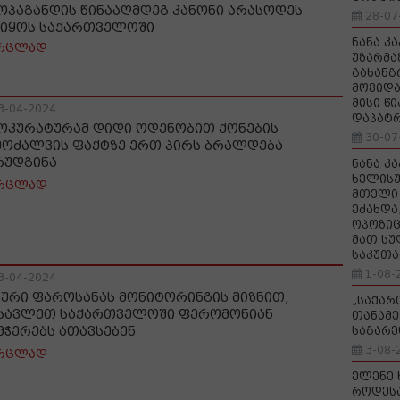
ოპაგანდის წინააღმდეგ კანონი არასოდეს
28-07
 იყოს საქართველოში
ნანა კ
რცლად
უზარმა
გახანგ
მოვიდა
მისი წ
3-04-2024
დაპატ
ოკურატურამ დიდი ოდენობით ქონების
30-07
მოძალვის ფაქტზე ერთ პირს ბრალდება
რუდგინა
ნანა კ
ხელისუ
რცლად
მთელი 
ეძახდა
ოპოზიც
მათ სუ
საკუთა
1-08-
3-04-2024
იური ფაროსანას მონიტორინგის მიზნით,
„საქა
სავლეთ საქართველოში ფერომონიან
თანამე
მჭერებს ათავსებენ
საგარე
3-08-
რცლად
ელენე 
როდეს