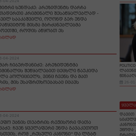
3-04-2024
მიტრი ხუნდაძე: პრეზიდენტს დარჩა
თადერთი კრიმინალი შესაწყალებლად -
ხეილ სააკაშვილი, ოღონდ ჯერ უნდა
დაწყვიტონ მისმა მბრძანებლებმა
ხოეთში, როდის აწყობთ ეს
რცლად
3-04-2024
მარ ჩიბურდანიძე: პრეზიდენტმა
POLITIC
იმინალის შეწყალებით ცეცხლი წაუკიდა
ლაიენი
წინააღ
ელა პოლიციელს, ვინც ჩვენს და მათ
რის, მის უსაფრთხოებასაც იცავს
26-01
რცლად
ყველა
დავით 
3-04-2024
სიძულვ
მეფო უბნის თეატრის რეჟისორი დათა
კანონი
ვაძე: ჩვენ ყველაფერი უნდა გავაკეთოთ
უწოდა 
ისთვის, რომ „რუსული კანონი" და ლგბტ
ტრადიც