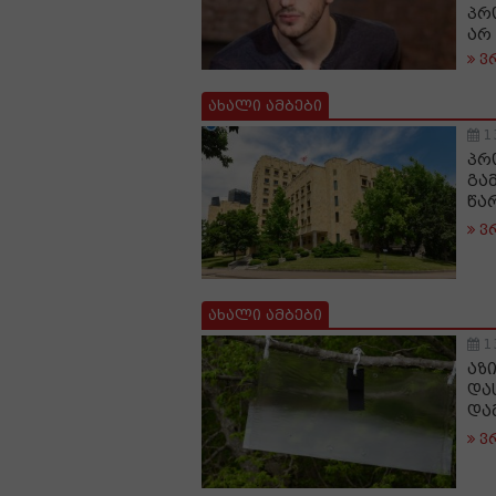
პრ
არ
ვ
ახალი ამბები
1
პრ
გა
წა
ვ
ახალი ამბები
1
აზ
და
და
ვ