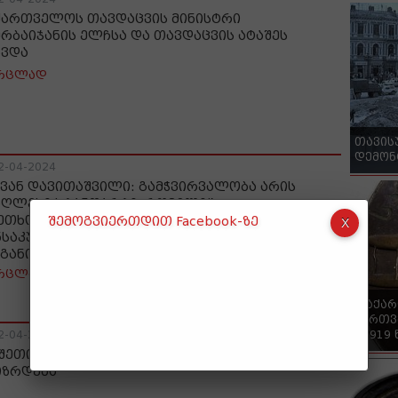
ქართველოს თავდაცვის მინისტრი
ერბაიჯანის ელჩსა და თავდაცვის ატაშეს
ხვდა
რცლად
თავის
დემონ
2-04-2024
ვან დავითაშვილი: გამჭვირვალობა არის
აღლესი სტანდარტი, რომელიც
ეთხოვება ყველას, მათ შორის,
შემოგვიერთდით Facebook-ზე
ნსაკუთრებით, საზოგადოებრივ
განიზაციებს
რცლად
"საქა
ქართვ
- 1919
2-04-2024
შეთის დაცული ლანდშაფტი 2245 ჰექტრით
იზრდება