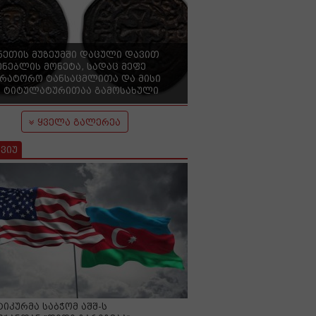
ნეთის მუზეუმში დაცული დავით
ენებლის მონეტა, სადაც მეფე
ერატორო ტანსაცმლითა და მისი
 ტიტულატურითაა გამოსახული
ყველა გალერეა
ვიუ
იკურმა საბჭომ აშშ-ს