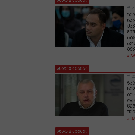
ახალი ამბები
2
ზუ
სა
ქა
ჭე
გა
პრ
ვე
ვ
ახალი ამბები
2
ზა
ხე
აქ
რა
წი
შე
ვ
ახალი ამბები