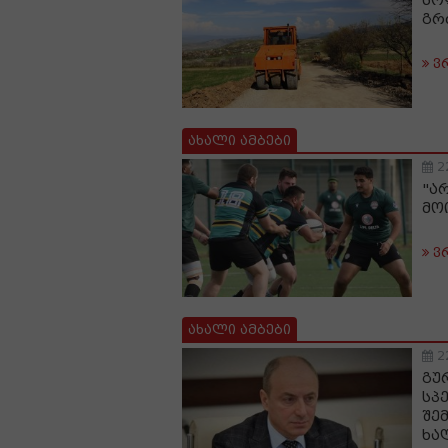
სო
გრ
ვ
ახალი ამბები
2
"ა
მო
ვ
ახალი ამბები
2
გუ
სპ
შე
ხა