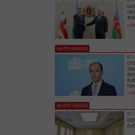
სა
აზ
შე
ვ
ახალი ამბები
2
ლე
უმ
მო
გა
ორ
ვ
ახალი ამბები
2
თუ
გა