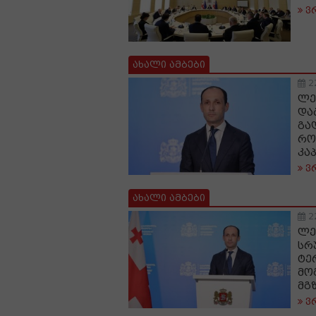
ვ
ახალი ამბები
2
ლე
და
გა
რო
კა
ვ
ახალი ამბები
2
ლე
სრ
ტე
მო
მგ
ვ