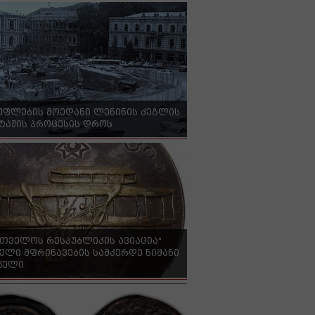
უფლების მოედანი ლენინის ძეგლის
ტაჟის პროცესის დროს
რთველოს რესპუბლიკის ავიაცია"
ელი მფრინავების სამკერდე ნიშანი
 წელი