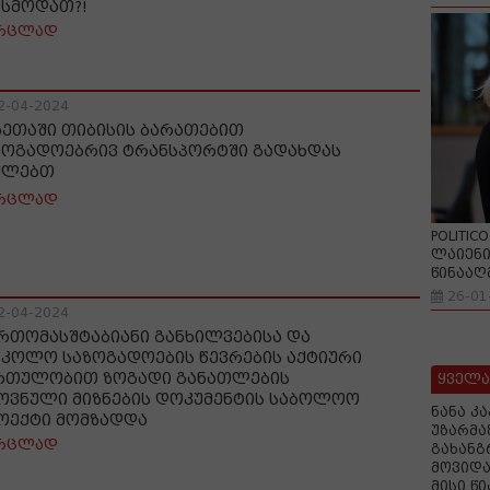
ესმოდათ?!
რცლად
2-04-2024
ხეთაში თიბისის ბარათებით
ზოგადოებრივ ტრანსპორტში გადახდას
ძლებთ
რცლად
POLITIC
ლაიენი
წინააღ
26-01
2-04-2024
რთომასშტაბიანი განხილვებისა და
სკოლო საზოგადოების წევრების აქტიური
რთულობით ზოგადი განათლების
ყველა
ოვნული მიზნების დოკუმენტის საბოლოო
ნანა კ
ოექტი მომზადდა
უზარმა
რცლად
გახანგ
მოვიდა
მისი წ