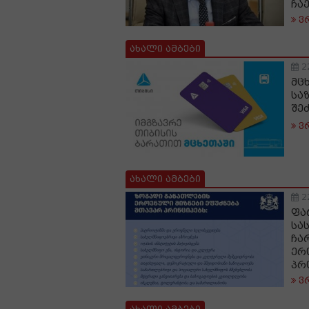
ჩა
ვ
ახალი ამბები
2
მც
სა
შე
ვ
ახალი ამბები
2
ფა
სა
ჩა
ერ
პრ
ვ