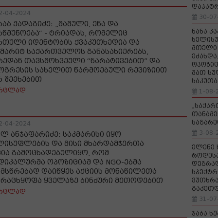
დაპატ
2-04-2024
30-07
რაბ ქადაგიძე: „მამული, ენა და
ნანა კ
რწმუნოება“ - ტრიადას, რომელიც
ხელისუ
რთული იდენტობის ქვაკუთხედია და
მთელი 
შმარიტ საქართველოს განასახიერებს,
ეძახდა
რედან თავსმოხვეული “ნარატივებით” და
ოპოზიც
ოგრესის სახელით წარმოებული რევიზიით
მათ სუ
რ შეეხებით
საკუთა
რცლად
1-08-
„საქა
თანამე
საგარე
2-04-2024
3-08-
ალ ანჯაფარიძე: საკმარისი იყო
ლისუფლების და მისი მხარდამჭერთა
ელენე 
ცია გამოცხადებულიყო, რომ
როდეს
დიკალურმა ოპოზიციამ და NGO-ებმა
დეგრა
ნმსწრებად დაიწყეს აქციის მონაწილეთა
სპექტრ
ურაცხყოფა ყველაზე ბინძური მეთოდებით
ვუთხრა
გაკეთ
რცლად
31-07
ჯაბა ხ