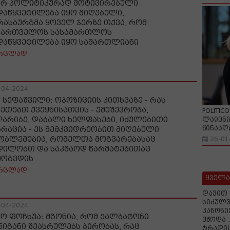
ერ პოლიტიკურად მოტივირებული
დაწყვეტილება იყო მიღებული,
რასბურგმა ყოველ ჯერზე თქვა, რომ
ქართველოს სასამართლოს
დაწყვეტილება იყო სამართლიანი
რცლად
-04-2024
ა სეფაშვილი: ოპოზიციის კითხვაზე - რას
კეთებთ ქვეყნისათვის - უმუშევრობა,
POLITIC
ღარიბე, დაბალი ხელფასები, იძულებითი
ლაიენი
წინააღ
გრაცია - ეს მემკვიდრეობით მიღებული
ობლემებია, რომელთა მოგვარებასაც
26-01
დილობთ და საკმაოდ წარმატებითაც
მოგვდის
რცლად
ყველა
დავით 
სიძულვ
-04-2024
კანონი
ნო ფოჩხუა: მგონია, რომ ქალბატონი
უწოდა 
ნიგანი შეასრულებს პირობას, რაც
ტრადიც