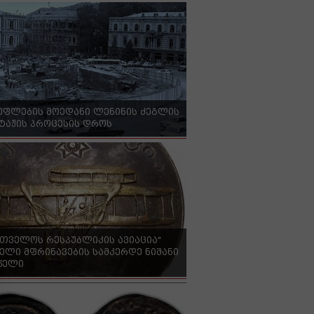
უფლების მოედანი ლენინის ძეგლის
ტაჟის პროცესის დროს
რთველოს რესპუბლიკის ავიაცია"
ელი მფრინავების სამკერდე ნიშანი
 წელი