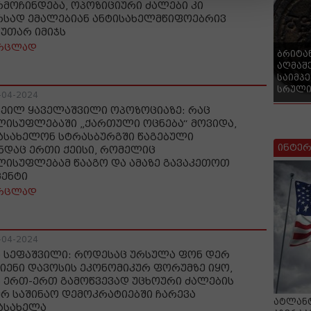
რმოჩინდება, ოპოზიციური ძალები კი
რსად ემალებიან ანტისახელმწიფოებრივ
კუთარ იმიჯს
რცლად
ბრიტა
აღმაშ
საიმპ
სრული
-04-2024
ხეილ ყაველაშვილი ოპოზოციაზე: რაც
ლისუფლებაში „ქართული ოცნება“ მოვიდა,
ასახელონ სტრასბურგში წაგებული
ინტერ
ნდაც ერთი ქეისი, რომელიც
ლისუფლებამ წააგო და ამაზე გავაკეთოთ
ცენტი
რცლად
-04-2024
ა სეფაშვილი: როდესაც ურსულა ფონ დერ
იენი დავოსის ეკონომიკურ ფორუმზე იყო,
ნ ერთ-ერთ გამოწვევად უცხოური ძალების
ერ საშინაო დემოკრატიებში ჩარევა
ატლანტ
ასახელა