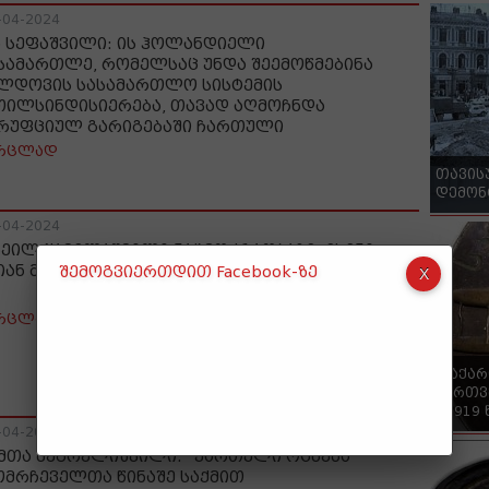
-04-2024
ა სეფაშვილი: ის ჰოლანდიელი
სამართლე, რომელსაც უნდა შეემოწმებინა
ლდოვის სასამართლო სისტემის
თილსინდისიერება, თავად აღმოჩნდა
რუფციულ გარიგებაში ჩართული
რცლად
თავის
დემონ
-04-2024
ხეილ ყაველაშვილი ნაცმოძრაობაზე: ესენი
იან მტრები, ჩვეულებრივი აგენტები
შემოგვიერთდით Facebook-ზე
რცლად
"საქა
ქართვ
- 1919
-04-2024
მთა მეგრელიშვილი: "ქართული ოცნება"
ომრჩეველთა წინაშე საქმით