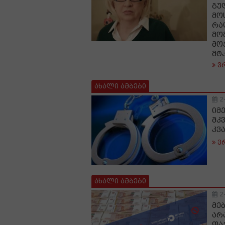
გუ
მო
რა
მო
მო
მტ
ვ
ახალი ამბები
2
იმ
მკ
კვ
ვ
ახალი ამბები
2
მე
არ
ფა