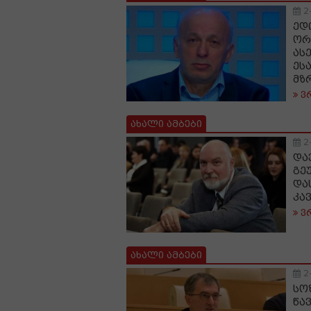
2
ედ
ორ
ას
ეს
მზ
ვ
ახალი ამბები
2
და
გე
და
კა
ვ
ახალი ამბები
2
სო
წა