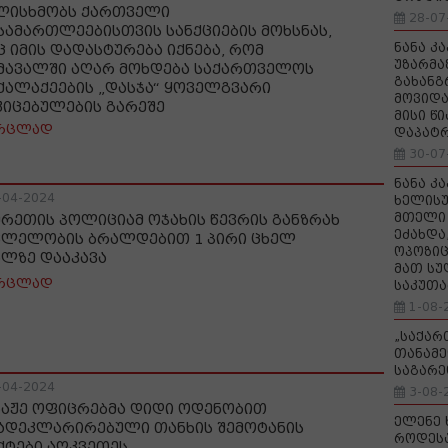
ლისხმობს ქართველი
28-07
სამართლეებისთვის სანქციების მოხსნას,
ნანა კ
ც იმის დადასტურება იქნება, რომ
უზარმა
მავალში აღარ მოხდება საქართველოს
გახანგ
ქალაქეების „დასჯა“ ყოველგვარი
მოვიდა
კიცებულების გარეშე
მისი წ
რცლად
დაპატ
30-07
ნანა კ
-04-2024
ხელისუ
მთელი 
ერეთის პოლიციამ ოჯახის წევრის განზრახ
ეძახდა
ვლელობის ბრალდებით 1 პირი ცხელ
ოპოზიც
ალზე დააკავა
მათ სუ
რცლად
საკუთა
1-08-
„საქა
თანამე
საგარე
-04-2024
3-08-
ბაჟე ოფიცრებმა დიდი ოდენობით
ელენე 
ადეკლარირებული თანხის შემოტანის
როდეს
ქტები აღკვეთეს