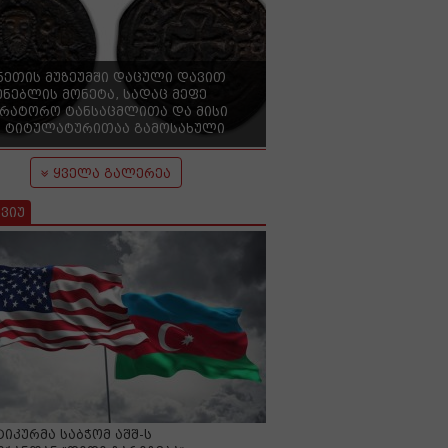
ნეთის მუზეუმში დაცული დავით
ენებლის მონეტა, სადაც მეფე
ერატორო ტანსაცმლითა და მისი
 ტიტულატურითაა გამოსახული
ყველა გალერეა
ვიუ
იკურმა საბჭომ აშშ-ს