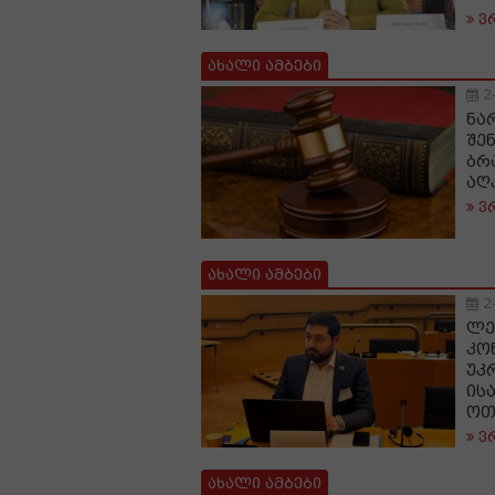
ვ
ახალი ამბები
2
ნა
შე
ბრ
აღ
ვ
ახალი ამბები
2
ლე
კო
უკ
ის
ოთ
ვ
ახალი ამბები