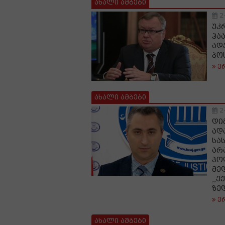
ახალი ამბები
2
უკ
ჰა
ად
პო
ვ
ახალი ამბები
2
დი
ად
სა
არ
პო
მე
,,
ზე
ვ
ახალი ამბები