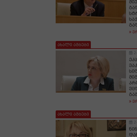
მი
გა
სტ
სა
გა
ვ
ახალი ამბები
2
ეკ
ვა
სი
მი
პრ
ვც
გა
ვ
ახალი ამბები
2
ნი
და