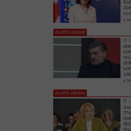
წა
ვე
სა
ვ
ახალი ამბები
2
მი
ხე
და
თუ
ხე
აქ
ვ
ახალი ამბები
2
ეკ
ლა
მა
მი
და