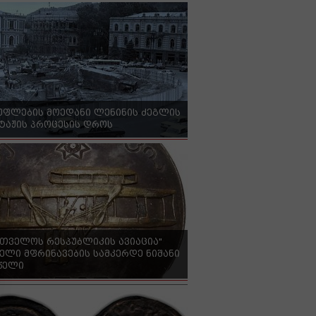
უფლების მოედანი ლენინის ძეგლის
ტაჟის პროცესის დროს
რთველოს რესპუბლიკის ავიაცია"
ელი მფრინავების სამკერდე ნიშანი
 წელი