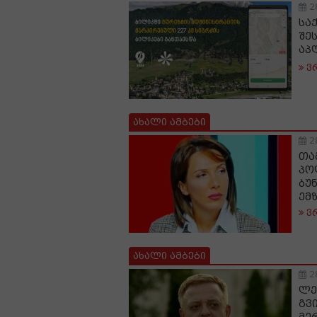
2
სა
შე
აპ
ვ
ახალი ამბები
2
თა
პო
ბუ
ემ
ვ
ახალი ამბები
2
ლე
გვ