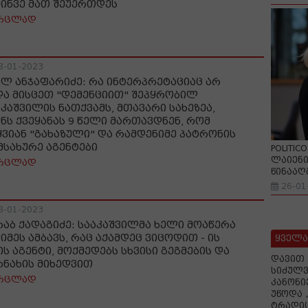
შინვე მათ შეუერთდეს
რცლად
8-01-2023
ალ ანჯაფარიძე: რა ინტერპრეტაციაც არ
და მისცეთ "დემენციით" შეპყრობილ
აკაშვილის ნათქვამს, მთავარი სახეზეა,
ენს ქვეყანას 9 წელი მართავდნენ, რომ
ყვიან "გახაზული" და რამდენიმე პატრონის
მსახურე აგენტები
POLITIC
ლაიენი
რცლად
წინააღ
26-01
8-01-2023
რაბ ქადაგიძე: სააკაშვილმა ხელი მოაწერა
იმეს ამბავს, რაც აქამდეც ვიცოდით - ის
ყველა
ის აგენტი, მოქმედებს სხვისი გეგმების და
დავით 
რნახის მიხედვით
სიძულვ
რცლად
კანონი
უწოდა 
ტრადიც