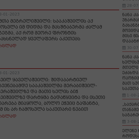
28-07
8-01-2023
ნანა კ
უზარმა
მთა მეგრელიშვილი: სააკაშვილის აქ
გახანგ
მოსვლა იმ დიდმა და მასშტაბურმა ძალამ
მოვიდა
გეგმა, აქ რომ მეორე ფრონტის
მისი წ
სახსნელად ყველაფერს აკეთებს
დაპატ
რცლად
30-07
ნანა კ
ხელისუ
მთელი 
ეძახდა
8-01-2023
ოპოზიც
ხეილ ყაველაშვილი: შიდაპარტიულ
მათ სუ
ჩევნებამდე სააკაშვილმა მერაბიშვილ-
საკუთა
ზერაშვილზე და მათი ხელის ბიჭ
1-08-
ბეიშვილზე დარტყმა გადაწყვიტა და ისეთი
იარება მიაყოლა, ბოლო ეჭვიც გაფანტა,
„საქა
მ ის არ ჩამოსულა საკუთარი ნებით
თანამე
საგარე
რცლად
3-08-
ელენე 
როდეს