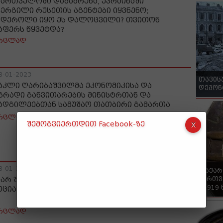
ქართველოში დამაბრუნა, უკრაინაში
ნერგილი რუსეთის აგენტები იყვნენო;
ნდეროლი იყო ეს დალოცვილი? თვითონ
აფერს წყვეტდა?
რცლად
8-01-2023
თავის
აკლი ღარიბაშვილმა ეკონომიკისა და
დემონ
გრადი განვითარების მინისტრთან და
ადგილეებთან სამუშაო თათბირი გამართა
რცლად
შემოგვიერთდით Facebook-ზე
8-01-2023
"საქა
ქართვ
არ შამუგია სადაზღვევო კომპანიებისა და
- 1919
ოციაციის წარმომადგენლებს შეხვდა
რცლად