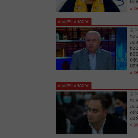
მა
ვ
ახალი ამბები
2
ზა
უნ
სა
ჩვ
იტ
მო
ვ
ახალი ამბები
2
ზუ
უმძ
არ
კა
ვ