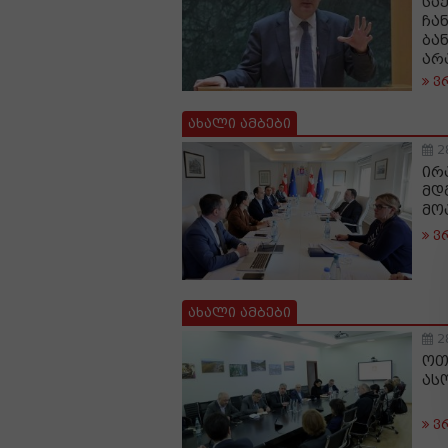
სა
ჩა
ბა
არ
ვ
ახალი ამბები
2
ირ
მდ
მო
ვ
ახალი ამბები
2
ოთ
ას
ვ