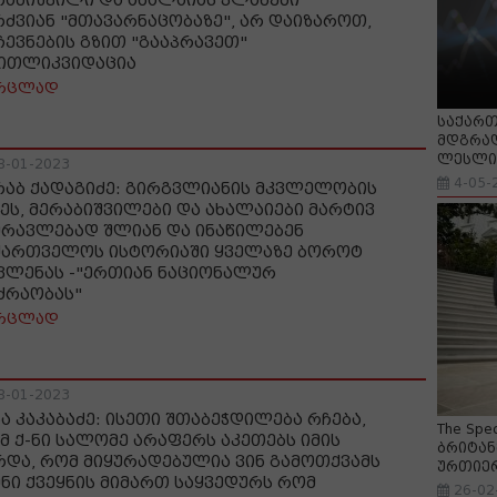
რაბიშვილი და ახალაიას კლანები
რძვიან "მთავარნაცობაზე", არ დაიზაროთ,
ჩევნების გზით "გააპრავეთ"
ითლიკვიდაცია
რცლად
საქართ
მდგრად
ლესლი 
8-01-2023
4-05-
რაბ ქადაგიძე: გირგვლიანის მკვლელობის
ეს, მერაბიშვილები და ახალაიები მარტივ
მრავლებად შლიან და ინაწილებენ
ქართველოს ისტორიაში ყველაზე ბოროტ
ვლენას -"ერთიან ნაციონალურ
ძრაობას"
რცლად
8-01-2023
ნა კაკაბაძე: ისეთი შთაბეჭდილება რჩება,
The Spe
მ ქ-ნი სალომე არაფერს აკეთებს იმის
ბრიტან
რდა, რომ მიყურადებულია ვინ გამოთქვამს
ურთიე
ენი ქვეყნის მიმართ საყვედურს რომ
26-02