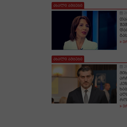
ახალი ამბები
2
თა
შე
და
გა
ვ
ახალი ამბები
2
მი
არ
კე
ხა
აღ
რო
ვ