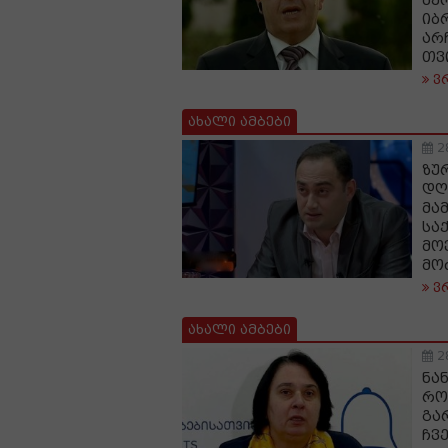
მე
იბ
არ
თვ
ვ
ახალი ამბები
2
ზუ
დღ
მა
სა
მო
მო
ვ
ახალი ამბები
2
ნა
რო
გა
ჩვ