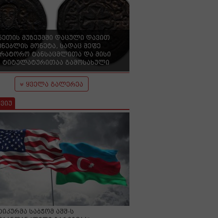
ნეთის მუზეუმში დაცული დავით
ენებლის მონეტა, სადაც მეფე
ერატორო ტანსაცმლითა და მისი
 ტიტულატურითაა გამოსახული
ყველა გალერეა
ვიუ
იკურმა საბჭომ აშშ-ს