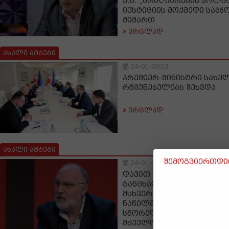
ე.წ. „არაღიარების პოლი
იუსტიციის მოქმედი საბჭო
მიმართ
ვრცლად
ახალი ამბები
24-01-2023
პრემიერ-მინისტრი სახე
რწმუნებულებს შეხვდა
ვრცლად
ახალი ამბები
შემოგვიერთდით
24-01-2023
დავით ქართველიშვილი 
განცხადებაზე: თქვენივე
მსხვერპლი არ აღმოჩნდ
ნაწილმა, საქართველოში
სწორედ რომ თქვენი ხე
მძევლობას დააღწია თავ