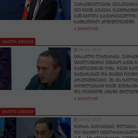
უკრაინელების ევაკუაცი
თუ ჩვენ ბუკებს გავგზავნ
იქნებოდა საქართველოს
სამხედრო კონფლიქტში
ვრცლად
ახალი ამბები
24-01-2023
ირაკლი ლატარია: უკრაი
ყველაფერი უფასო აქვს ჩე
გამოექცნენ ომს, ჩვენ ხ
ვატარებთ და მაინც ჩვენ
პრეტენზიები, ეს ის ხელი
რომლებსაც ჩვენ ვუგზავ
და თვითონ ამაში მილიონ
ვრცლად
ახალი ამბები
24-01-2023
ზურაბ ქადაგიძე: წლებია 
დე ფაქტო იგნორირებულ