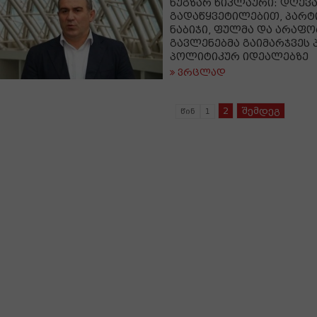
ნუგზარ წიკლაური: დღევ
გადაწყვეტილებით, პარტი
ნაბიჯი, ფულმა და არაფ
გავლენებმა გაიმარჯვეს
პოლიტიკურ იდეალებზე
ვრცლად
2
შემდეგ
წინ
1