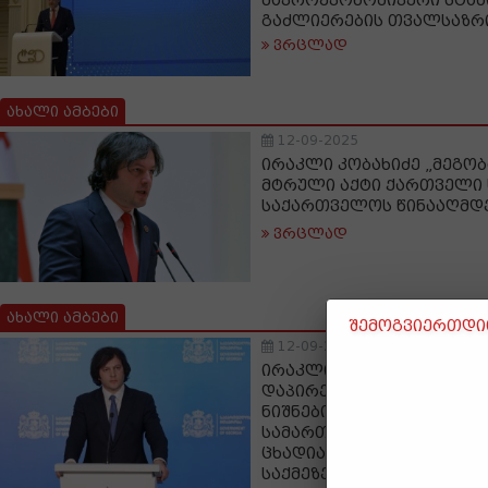
მაკროეკონომიკური სტა
გაძლიერების თვალსაზრ
ვრცლად
ახალი ამბები
12-09-2025
ირაკლი კობახიძე „მეგობა
მტრული აქტი ქართველი 
საქართველოს წინააღმდ
ვრცლად
ახალი ამბები
შემოგვიერთდით
12-09-2025
ირაკლი კობახიძე: ლევან
დაპირება არის კონკრეტ
ნიშნების შემცველი, ვფიქ
სამართლებრივად ყველა
ცხადია, თუმცა საბოლოოდ
საქმეზე დაადგენს სასა