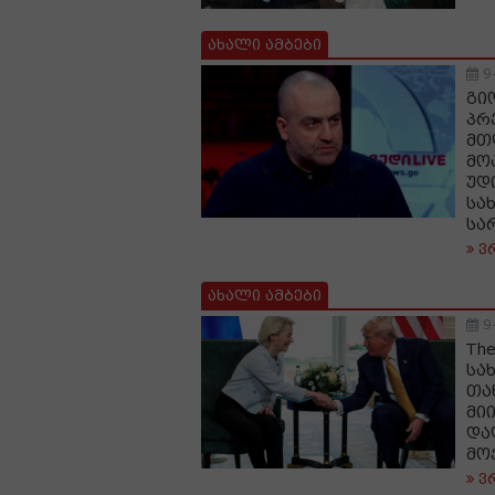
ახალი ამბები
9
გი
პრ
მთ
მო
უდ
სა
სა
ვ
ახალი ამბები
9
Th
სა
თა
მი
და
მო
ვ