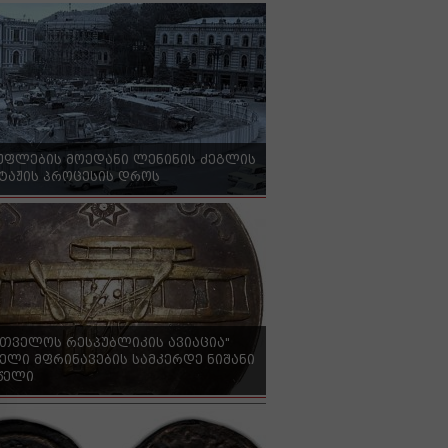
უფლების მოედანი ლენინის ძეგლის
ტაჟის პროცესის დროს
რთველოს რესპუბლიკის ავიაცია"
ელი მფრინავების სამკერდე ნიშანი
 წელი