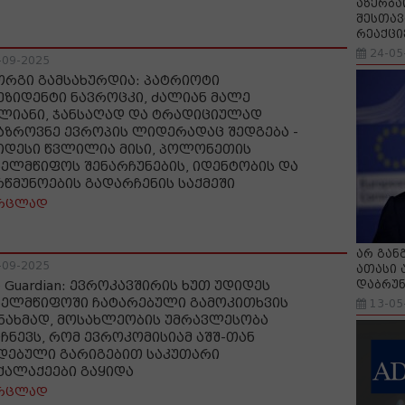
აზერბა
შესთავ
რეაქცი
24-05
-09-2025
ორგი გამსახურდია: პატრიოტი
ეზიდენტი ნავროცკი, ძალიან მალე
ლიანი, ჯანსაღად და ტრადიციულად
აზროვნე ევროპის ლიდერადაც შედგება -
იდესი წვლილია მისი, პოლონეთის
ხელმწიფოს შენარჩუნების, იდენტობის და
რწმუნოების გადარჩენის საქმეში
რცლად
არ გან
-09-2025
ათასი 
დაბრუნ
e Guardian: ევროკავშირის ხუთ უდიდეს
ხელმწიფოში ჩატარებული გამოკითხვის
13-05
ნახმად, მოსახლეობის უმრავლესობა
იჩნევს, რომ ევროკომისიამ აშშ-თან
დებული გარიგებით საკუთარი
ქალაქეები გაყიდა
რცლად