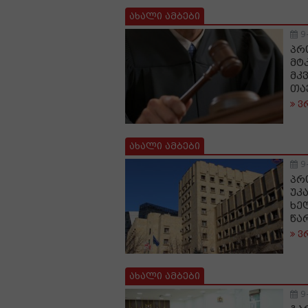
ახალი ამბები
9
პრ
მტ
მკ
თა
ვ
ახალი ამბები
9
პრ
უკ
ხე
წა
ვ
ახალი ამბები
9