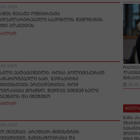
-09-2025
რფის მებაჟე ოფიცრებმა
ადეკლარირებული საქონლის შემოტანის
ქტი აღკვეთეს
რცლად
-09-2025
POLITIC
აკლი ქადაგიშვილი: როცა პოლიტიკურად
ლაიენი
წინააღ
ბანკროტებული ხარ, ზედაპირზე
ვტივისთვის ერთადერთია, რომ
26-01
ოვოკაცია მოაწყო, შემდეგ ვინმემ ხელი
გიქნიოს და იწუწუნო
რცლად
ყველა
ნანა კ
უზარმა
-09-2025
გახანგ
ნო ენუქიძე: პრემიერ-მინისტრის
მოვიდა
იციატივით, განისაზღვრება და
მისი წ