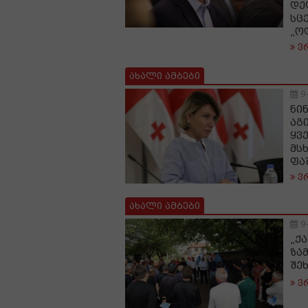
დე
სც
„ო
ვ
ახალი ამბები
9
ნი
აგ
ყვ
მს
ფა
ვ
ახალი ამბები
9
„ქ
ზა
შე
ვ