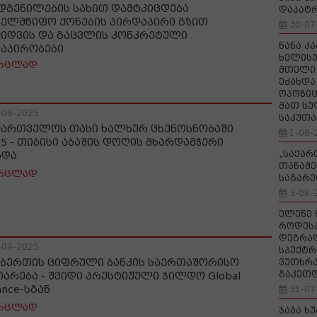
დგენილების სახით დამტკიცდება
დაპატ
ხელმწიფო ქონების პირდაპირი გზით
30-07
ყიდვის და გაცვლის კონკრეტული
ნანა კ
ნაპირობები
ხელისუ
რცლად
მთელი 
ეძახდა
ოპოზიც
მათ სუ
-09-2025
საკუთა
ქართველოს თასი ხალხურ ცხენოსნობაში
1-08-
25 - თიბისი აბაშის დოღის მხარდამჭერი
„საქა
ხდა
თანამე
რცლად
საგარე
3-08-
ელენე 
როდეს
დეგრა
-09-2025
სპექტრ
ბერთის ციფრული ბანკის საერთაშორისო
ვუთხრა
გაკეთ
იარება - შვიდი პრესტიჟული ჯილდო Global
ance-სგან
31-07
რცლად
ჯაბა ხ