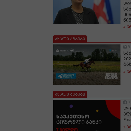
და
სა
მი
წი
ვ
ახალი ამბები
9
სა
20
გა
ვ
ახალი ამბები
9
ლი
აღ
Fin
ვ