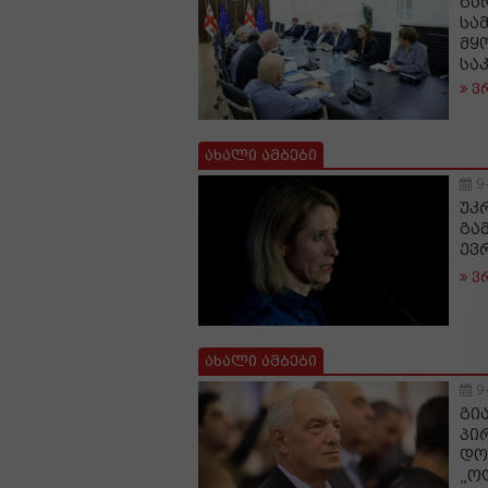
გა
სა
მყ
სა
ვ
ახალი ამბები
9
უკ
გა
ევ
ვ
ახალი ამბები
9
გი
პი
დო
„ო