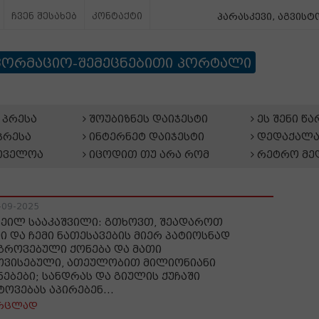
ჩვენ შესახებ
კონტაქტი
პარასკევი, აგვისტო
ფორმაციო-შემეცნებითი პორტალი
პრესა
შოუბიზნეს დაიჯესტი
ეს შენი წ
პრესა
ინტერნეტ დაიჯესტი
დედაქალა
თველოა
იცოდით თუ არა რომ
რეტრო მე
-09-2025
ხეილ სააკაშვილი: გთხოვთ, შეადაროთ
მი და ჩემი ნათესავების მიერ პატიოსნად
გროვებული ქონება და მათი
თვისებული, ათეულობით მილიონიანი
ნებები; სანდრას და გიულის ქუჩაში
ტოვებას აპირებენ...
რცლად