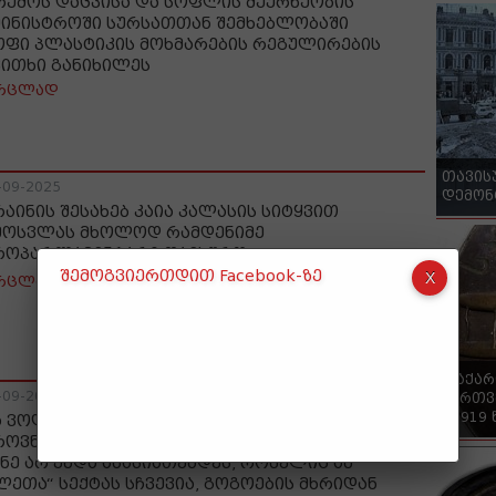
რემოს დაცვისა და სოფლის მეურნეობის
მინისტროში სურსათთან შემხებლობაში
ოფი პლასტიკის მოხმარების რეგულირების
კითხი განიხილეს
რცლად
თავის
-09-2025
დემონ
რაინის შესახებ კაია კალასის სიტყვით
მოსვლას მხოლოდ რამდენიმე
როპარლამენტარი დაესწრო
შემოგვიერთდით Facebook-ზე
რცლად
"საქა
-09-2025
ქართვ
- 1919
ა ვოლსკი: ქართულ საზოგადოებას
როვნული დაპირისპირების ეს ფორმა და
ნე არ უნდა ახასიათებდეს, რომელიც ამ
ლეთა“ სექტას სჩვევია, გოგოების მხრიდან