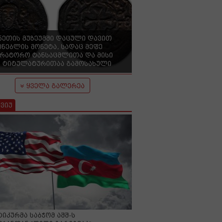
ნეთის მუზეუმში დაცული დავით
ენებლის მონეტა, სადაც მეფე
ერატორო ტანსაცმლითა და მისი
 ტიტულატურითაა გამოსახული
ყველა გალერეა
ვიუ
იკურმა საბჭომ აშშ-ს