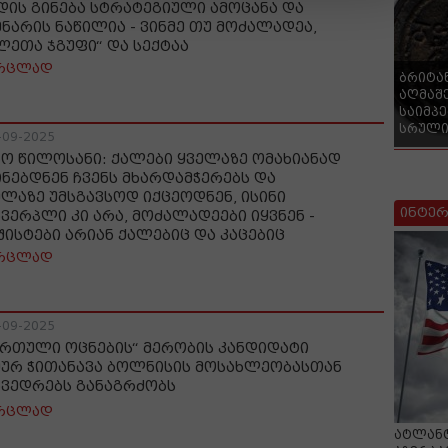
დის გინება სტრატეგიული ამოცანა და
ენარის ნაწილია - ვინმე თუ მოძალადეა,
ლეთა ჯგუფი“ და სექტაა
რცლად
ბრიტა
აღმაშ
საიმპ
სრული
-09-2025
ნო წილოსანი: ქალები ყველაზე ომახიანად
ინებდნენ ჩვენს მხარდამჭერებს და
ელაზე უმსგავსოდ იქცეოდნენ, ისინი
ინტერ
ხვერპლი კი არა, მოძალადეები იყვნენ -
შისტები არიან ქალებიც და კაცებიც
რცლად
-09-2025
ართული ოცნების“ მერობის კანდიდატი
მურ ჭითანავა ბოლნისის მოსახლეობასთან
ხვედრებს განაგრძობს
რცლად
ატლანტ