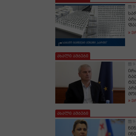
9
სა
არ
ფა
ვ
ახალი ამბები
9
ირ
გა
ტი
პრ
მო
ვ
ახალი ამბები
9
ნი
ინ