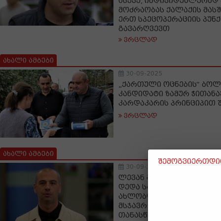
ასევე, ინდივიდუალურად
მოძრაობას ქალაქის მასშ
ერთ სპეცოპერაციის პუნ
გავარღვევთ
ვრცლად
ახალი ამბები
30-09-2025
„ქართული ოცნების“ ბოლ
კანდიდატი ზამურ ჭითან
კარდაკარის პრინციპით 
ვრცლად
ახალი ამბები
შემოგვიერთდით
30-09-2025
ლევან მაჭავარიანი: როც
დედა საუბრობს, რომ ივ
ახლობლობა აკავშირებდა
მსჯავრდებული, ეს მიუთი
თანასწორია კანონის წინ