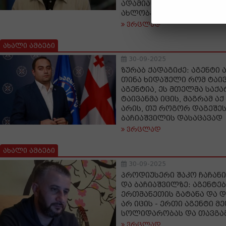
ადამიანი თაღლითობას 
ახლობელთან, ეს ორმაგ
ვრცლად
ახალი ამბები
30-09-2025
ზურაბ ქადაგიძე: აგენტი 
თინა ხიდაშელი რომ ტაი
აგენტია, ეს მთელმა სა
ტაივანმა იცის, მაგრამ ა
არის, თუ როგორ დაგეშე
ბაჩიაშვილის დასაცავად
ვრცლად
ახალი ამბები
30-09-2025
პროდიუსერი შაკო ჩაჩანი
და ბაჩიაშვილზე: აგენტებ
ერთმანეთის გატანა და დ
არ იცის - ერთი აგენტი მ
სოლიდარობას და თავგა
ვრცლად