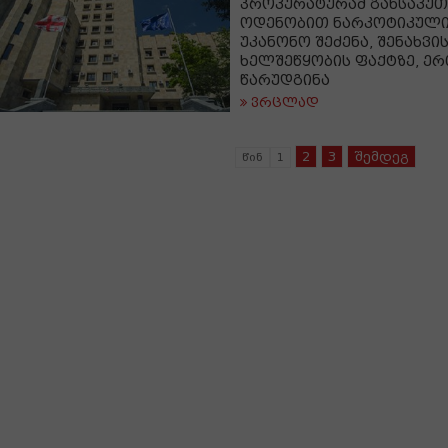
პროკურატურამ განსაკუ
ოდენობით ნარკოტიკული
უკანონო შეძენა, შენახვი
ხელშეწყობის ფაქტზე, ე
წარუდგინა
ვრცლად
2
3
შემდეგ
წინ
1