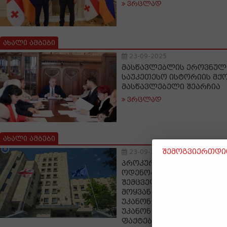
ვრცლად
ახალი ამბები
23-09-2025
მასწავლებლის ეროვნული
საუკეთესო ისტორიის მქო
მასწავლებელი შეარჩია
ვრცლად
ახალი ამბები
შემოგვიერთდით
23-09-2025
პროკურატურამ განსაკუ
ოდენობით ნარკოტიკული
შემცველი მცენარის უკან
მოყვანის, ნარკოტიკული
უკანონო შეძენის, შენახვ
უკანონო რეალიზაციის ხ
ფაქტებზე ორ პირს ბრალ