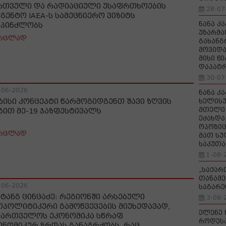
რთვული და რადიაციული უსაფრთხოების
28-07
აგენტო IAEA-ს სამეცნიერო ვიზიტს
ნანა კ
სპინძლობს
უზარმა
რცლად
გახანგ
მოვიდა
მისი წ
დაპატ
30-07
-06-2026
ნანა კ
ბისი კონცეპტი წარმოგიდგენთ შავი ზღვის
ხელისუ
მთელი 
გით მე-19 ჯაზფესტივალს
ეძახდა
ოპოზიც
რცლად
მათ სუ
საკუთა
1-08-
„საქა
თანამე
-06-2026
საგარე
ხტანგ ცინცაძე: რეგიონში არსებული
3-08-
ოპოლიტიკური გამოწვევების მიუხედავად,
ელენე 
ქართველოს ეკონომიკა სწრაფ
როდეს
ონომიკურ ზრდას განაგრძობს, რაც