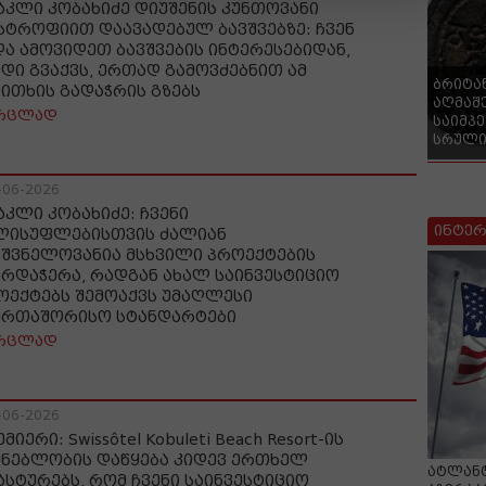
აკლი კობახიძე დიუშენის კუნთოვანი
სტროფიით დაავადებულ ბავშვებზე: ჩვენ
და ამოვიდეთ ბავშვების ინტერესებიდან,
ედი გვაქვს, ერთად გამოვძებნით ამ
ბრიტა
კითხის გადაჭრის გზებს
აღმაშ
რცლად
საიმპ
სრული
-06-2026
აკლი კობახიძე: ჩვენი
ინტერ
ლისუფლებისთვის ძალიან
იშვნელოვანია მსხვილი პროექტების
არდაჭერა, რადგან ახალ საინვესტიციო
ოექტებს შემოაქვს უმაღლესი
ერთაშორისო სტანდარტები
რცლად
-06-2026
მიერი: Swissôtel Kobuleti Beach Resort-ის
ენებლობის დაწყება კიდევ ერთხელ
ატლანტ
ასტურებს, რომ ჩვენი საინვესტიციო