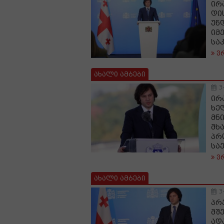
ირ
დი
უნ
იმ
სა
ვ
ახალი ამბები
3
ირ
ხე
მნ
მხ
პრ
სა
ვ
ახალი ამბები
3
პრე
მშ
ად