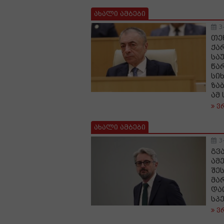
ახალი ამბები
3
თე
ქა
სა
წა
სი
ზაბ
ამ 
ვ
ახალი ამბები
3
გვ
ამ
შე
მა
და
სპ
ვ