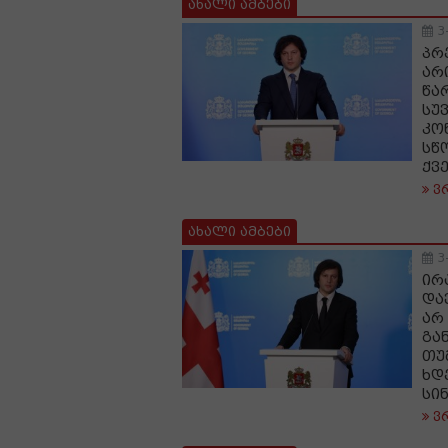
ახალი ამბები
3
პრ
არ
წა
სუ
კო
სწ
ქვ
ვ
ახალი ამბები
3
ირ
და
არ
გა
თუ
ხდ
სი
ვ