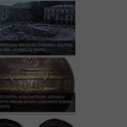
უფლების მოედანი ლენინის ძეგლის
ტაჟის პროცესის დროს
რთველოს რესპუბლიკის ავიაცია"
ელი მფრინავების სამკერდე ნიშანი
 წელი