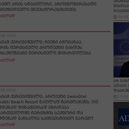
აზერბა
რემო არის სტაბილური, პროგნოზირებადი
შესთავ
 მიმზიდველი ინვესტორებისთვის
რეაქცი
რცლად
24-05
-06-2026
რიამ ქვრივიშვილი: ჩვენი ამოცანაა,
არის ტურისტული პროდუქტი გახდეს
ხსეზონიანი ტურისტული მიმართულება
რცლად
არ გან
ათასი 
-06-2026
დაბრუნ
რიამ ქვრივიშვილი: პროექტი Swissôtel
13-05
uleti Beach Resort ნათლად წარმოაჩენს, თუ
მდენად დინამიურად იზრდება
ქართველოში ტურიზმის სექტორი და
მდენად ჯანსაღია საინვესტიციო გარემო
რცლად