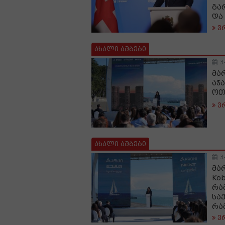
გა
და
ვ
ახალი ამბები
3
მა
აჭ
ოთ
ვ
ახალი ამბები
3
მა
Kob
რა
სა
რა
ვ