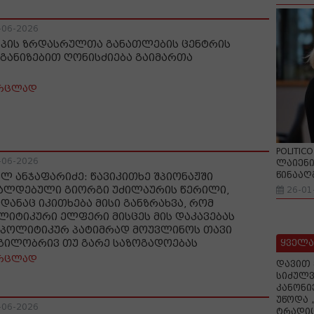
-06-2026
სპის ზრდასრულთა განათლების ცენტრის
განიზებით ღონისძიება გაიმართა
რცლად
POLITIC
-06-2026
ლაიენი
წინააღ
ალ ანჯაფარიძე: წავიკითხე შპიონაჟში
ალდებული გიორგი უძილაურის წერილი,
26-01
იდანაც იკითხება მისი განზრახვა, რომ
ლიტიკური ელფერი მისცეს მის დაკავებას
 პოლიტიკურ პატიმრად მოუვლინოს თავი
ყველა
გილობრივ თუ გარე საზოგადოებას
რცლად
დავით 
სიძულვ
კანონი
უწოდა 
-06-2026
ტრადიც