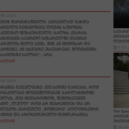
-06-2026
ნგიზ შარმანაშვილი: პირველად გახდა
რთველი ჩემპიონთა ლიგის სეზონის
საქართ
უკეთესო ფეხბურთელი, ხალხს კვარას
მდგრად
რმატების საერთო სიხარულში თავისი
ლესლი 
ხარულის წილი აქვს, შენ კი მიდიხარ და
4-05-
არნიზე, ან სხვებზე ესაუბრები, მოგისმენს
საკითხზე ხალხი? - არა
რცლად
-06-2026
არამია გეგელიაზე: თუ სადმე გაიგებს, რომ
ერიკელები მოგვიწოდებენ პარლამენტში
სვლას, მეც მითარგმნონ, შემთხვევით
რტო „ლელო“ რომ არ შებრუნდეს და არ
იღუპოს ქართული „ზომიერი“ პოლიტიკური
The Spe
ექტრი და პროცედურული დემოკრატია
ბრიტან
რცლად
ურთიე
26-02