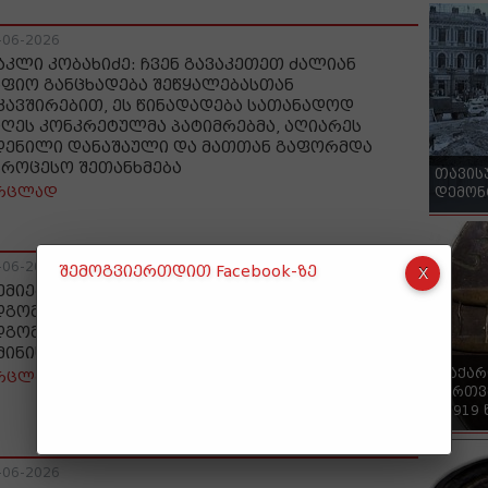
-06-2026
აკლი კობახიძე: ჩვენ გავაკეთეთ ძალიან
აფიო განცხადება შეწყალებასთან
კავშირებით, ეს წინადადება სათანადოდ
იღეს კონკრეტულმა პატიმრებმა, აღიარეს
დენილი დანაშაული და მათთან გაფორმდა
პროცესო შეთანხმება
თავის
რცლად
დემონ
-06-2026
შემოგვიერთდით Facebook-ზე
ემიერი: ამერიკის ახალი ადმინისტრაციის
დგომა თვისებრივად განსხვავდება იმ
დგომისგან, რომელსაც ავლენდა წინა
მინისტრაცია, ეს ყველაფერი გვაიმედებს
"საქა
რცლად
ქართვ
- 1919
-06-2026