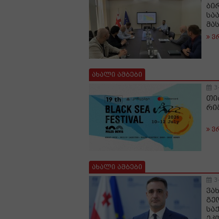
ბი
სა
მა
ვ
ახალი ამბები
3
თი
რი
ვ
ახალი ამბები
3
ვა
გე
სა
ეკ