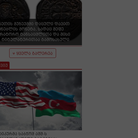
ნეთის მუზეუმში დაცული დავით
ენებლის მონეტა, სადაც მეფე
ერატორო ტანსაცმლითა და მისი
 ტიტულატურითაა გამოსახული
ყველა გალერეა
ვიუ
იკურმა საბჭომ აშშ-ს