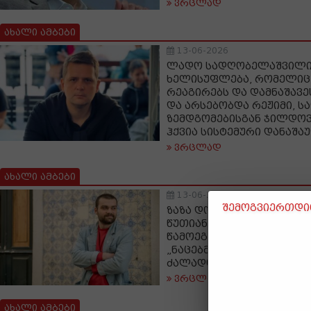
ვრცლად
ახალი ამბები
13-06-2026
ლადო სადღობელაშვილი:
ხელისუფლება, რომელიც
რეაგირებს და დამნაშავე
და არსებობდა რეჟიმი, ს
ზემდგომებისგან ჯილდოვ
ჰქვია სისტემური დანაშა
ვრცლად
ახალი ამბები
13-06-2026
შემოგვიერთდით
ზაზა დობორჯგინიძე: ნოდ
წუთიან მანიპულაციებს რ
წამოეგოთ რით ვერ ისწა
„ნაცებმა“ ხმა ჩაიკმინდ
ძალადობაზე
ვრცლად
ახალი ამბები