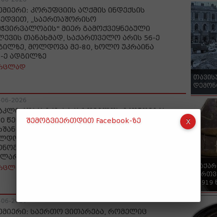
ემიერი: კორუფციის აღქმის ინდექსის
ხედვით, „საერთაშორისო
მჭვირვალობის" მიერ გამოქვეყნებული
ლევის თანახმად, საქართველო არის 56-ე
გილზე, მოლდოვა მე-80, ხოლო უკრაინა
4-ე ადგილზე
რცლად
თავის
დემონ
-06-2026
აკლი კობახიძე: საქართველოს ეკონომიკა
20 წელს იყო 16 მილიარდი დოლარი და
შემოგვიერთდით Facebook-ზე
რშან გახდა 38,1 მილიარდი დოლარი,
ლდოვაში 11,5 მილიარდი დოლარი იყო
ონომიკა და ხუთ წელში 20,1 მილიარდ
ლარამდე გაიზარდა
"საქა
რცლად
ქართვ
- 1919
-06-2026
ემიერი: საერთო ვითარება, რომელიც