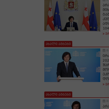
პრ
მი
გა
კვ
ად
10
ვ
ახალი ამბები
8
ირ
20
შა
მო
ეკ
დო
ვ
ახალი ამბები
8
პრ