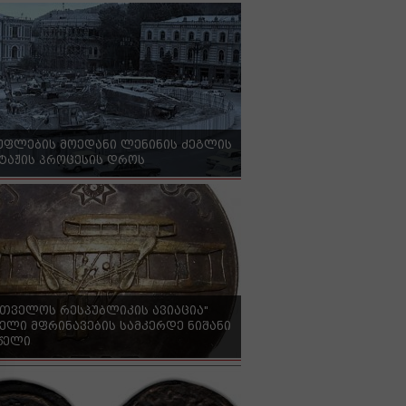
უფლების მოედანი ლენინის ძეგლის
ტაჟის პროცესის დროს
რთველოს რესპუბლიკის ავიაცია"
ელი მფრინავების სამკერდე ნიშანი
 წელი