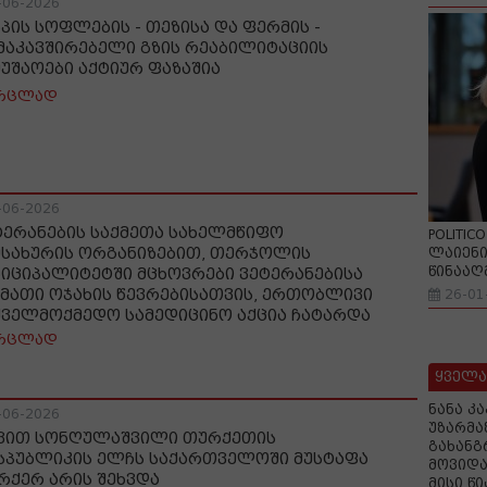
-06-2026
სპის სოფლების - თეზისა და ფერმის -
მაკავშირებელი გზის რეაბილიტაციის
მუშაოები აქტიურ ფაზაშია
რცლად
-06-2026
ტერანების საქმეთა სახელმწიფო
POLITIC
მსახურის ორგანიზებით, თერჯოლის
ლაიენი
წინააღ
ნიციპალიტეტში მცხოვრები ვეტერანებისა
 მათი ოჯახის წევრებისათვის, ერთობლივი
26-01
ქველმოქმედო სამედიცინო აქცია ჩატარდა
რცლად
ყველა
ნანა კ
-06-2026
უზარმა
ვით სონღულაშვილი თურქეთის
გახანგ
სპუბლიკის ელჩს საქართველოში მუსტაფა
მოვიდა
რქერ არის შეხვდა
მისი წ