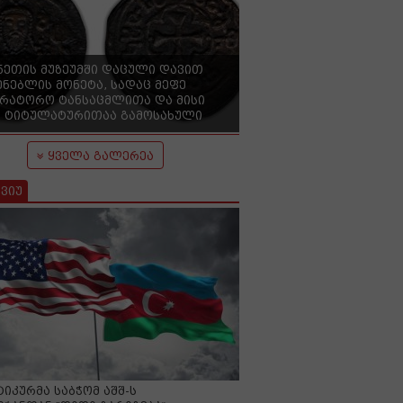
ნეთის მუზეუმში დაცული დავით
ენებლის მონეტა, სადაც მეფე
ერატორო ტანსაცმლითა და მისი
 ტიტულატურითაა გამოსახული
ყველა გალერეა
ვიუ
იკურმა საბჭომ აშშ-ს