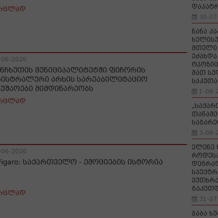
დაპატ
რცლად
30-07
ნანა კ
ხელისუ
მთელი 
ეძახდა
-06-2026
ოპოზიც
ნჩხუთის მუნიციპალიტეტში ფიჩორის
მათ სუ
გისტრალური არხის სარეაბილიტაციო
საკუთა
მუშაოები მიმდინარეობს
1-08-
რცლად
„საქა
თანამე
საგარე
3-08-
ელენე 
-06-2026
როდეს
 Figaro: საქართველო - ემოციების ისტორია
დეგრა
სპექტრ
ვუთხრა
გაკეთ
რცლად
31-07
ჯაბა ხ