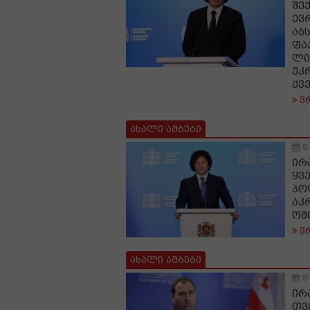
შე
ევ
აბ
ფა
ლი
უკ
ქვ
ვ
ახალი ამბები
8
ირ
ყვ
პო
აკ
ომ
ვ
ახალი ამბები
8
ირ
თვ